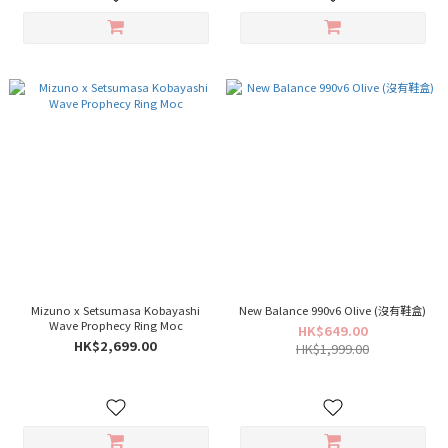
Mizuno x Setsumasa Kobayashi
New Balance 990v6 Olive (沒有鞋盒)
Wave Prophecy Ring Moc
HK$649.00
HK$2,699.00
HK$1,999.00