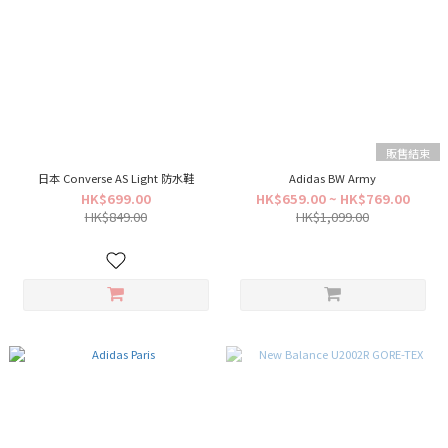
販售結束
日本 Converse AS Light 防水鞋
Adidas BW Army
HK$699.00
HK$659.00 ~ HK$769.00
HK$849.00
HK$1,099.00