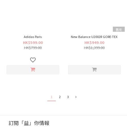
售完
Adidas Paris
New Balance U2002R GORE-TEX
HK$599.00
HK$949.00
HK$799.00
HK$1,399.00
1
2
3
訂閱「益」你情報