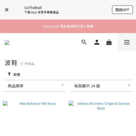
GeTheMall
開啟APP
下載 App 享更多專屬權益
Gethemall 現有會員首次登入教學
波鞋
72 件商品
篩選
商品排序
每頁顯示 24 個