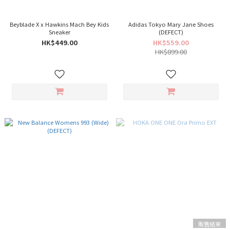
Beyblade X x Hawkins Mach Bey Kids
Adidas Tokyo Mary Jane Shoes
Sneaker
(DEFECT)
HK$449.00
HK$559.00
HK$899.00
販售結束