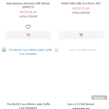
New Balance Womens 993 (Wide)
HOKA ONE ONE Ora Primo EXT
(DEFECT)
HK$579.00
HK$899.00
HK$1,099.00
HK$1,799.00
販售結束
The North Face White Label Clyffe
Asics GT-2160 Breeze
Low Sneakers
HK$699.00