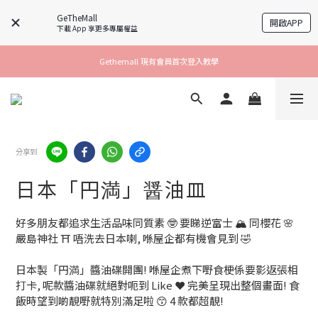
GeTheMall
開啟APP
下載 App 享更多專屬權益
Gethemall 現有會員首次登入教學
分享到
日本「円満」醤油皿
好多朋友都追求生活品味同質素 🤓 要睇逆富士 🏔 同櫻花 🌸 
嚴島神社 ⛩ 唔洗去日本喇, 喺屋企都有機會見到 🤣
日本製「円満」醬油碟開團! 喺屋企煮下嘢食梗係要影返張相
打卡, 呢款醬油碟就絕對呃到 Like ❤️ 完美呈現出整個畫面! 食
飯時望到啲靚嘢就特別滿足啦 😙 4 款都超靚!