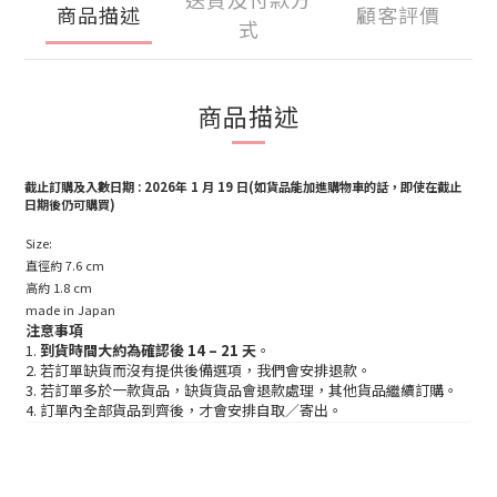
商品描述
顧客評價
式
商品描述
截止訂購及入數日期 : 2026年 1 月 19 日
(如貨品能加進購物車的話，即使在截止
日期後仍可購買)
Size:
直徑約 7.6 cm
高約 1.8 cm
made in Japan
注意事項
1.
到貨時間大約為確認後 14 – 21 天
。
2. 若訂單缺貨而沒有提供後備選項，我們會安排退款。
3. 若訂單多於一款貨品，缺貨貨品會退款處理，其他貨品繼續訂購。
4. 訂單內全部貨品到齊後，才會安排自取／寄出。