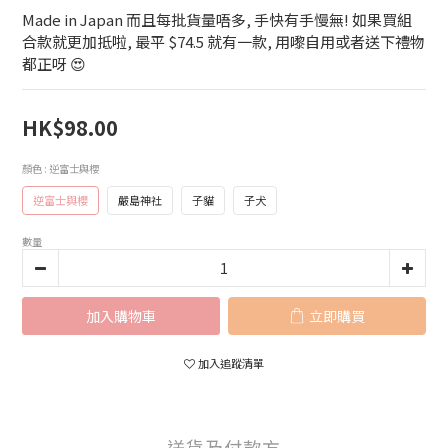
Made in Japan 而且每批貨量唔多, 手快有手慢無! 如果買組
合款就更加抵啦, 最平 $74.5 就有一款, 用嚟自用或者送下禮物
都正呀 😍
HK$98.00
顏色
: 逆富士與櫻
逆富士與櫻
嚴島神社
子貓
子犬
數量
加入購物車
立即購買
加入追蹤清單
送貨及付款方