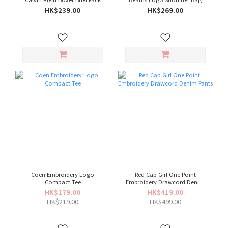
HK$239.00
HK$269.00
Coen Embroidery Logo
Red Cap Girl One Point
Compact Tee
Embroidery Drawcord Denim
Pants
HK$179.00
HK$419.00
HK$219.00
HK$499.00