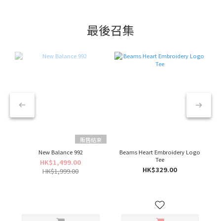
最後召集
販售結束
New Balance 992
Beams Heart Embroidery Logo
Tee
HK$1,499.00
HK$329.00
HK$1,999.00