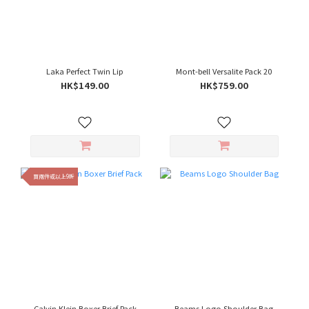
Laka Perfect Twin Lip
Mont-bell Versalite Pack 20
HK$149.00
HK$759.00
買兩件或以上9折
Calvin Klein Boxer Brief Pack
Beams Logo Shoulder Bag