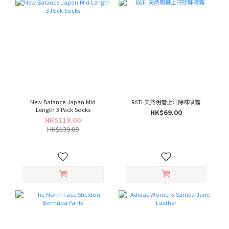
New Balance Japan Mid
RATI 天然明礬止汗除味噴霧
Length 3 Pack Socks
HK$69.00
HK$119.00
HK$139.00