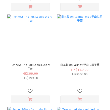
Penneys The Fox Ladies Short
日本製 Uni &knot 登山扣原子筆
Tee
HK$169.00
HK$99.00
HK$199.00
HK$199.00