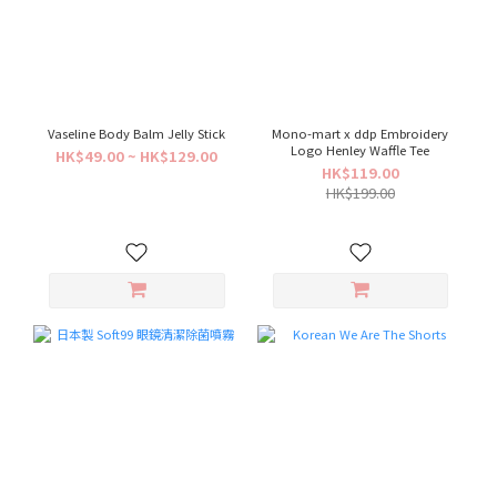
Vaseline Body Balm Jelly Stick
Mono-mart x ddp Embroidery
Logo Henley Waffle Tee
HK$49.00 ~ HK$129.00
HK$119.00
HK$199.00