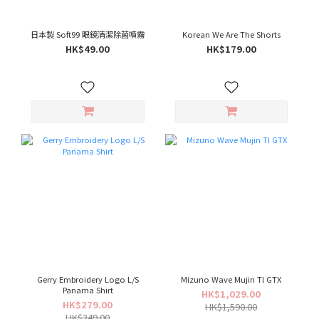
日本製 Soft99 眼鏡清潔除菌噴霧
Korean We Are The Shorts
HK$49.00
HK$179.00
Gerry Embroidery Logo L/S
Mizuno Wave Mujin Tl GTX
Panama Shirt
HK$1,029.00
HK$279.00
HK$1,590.00
HK$349.00