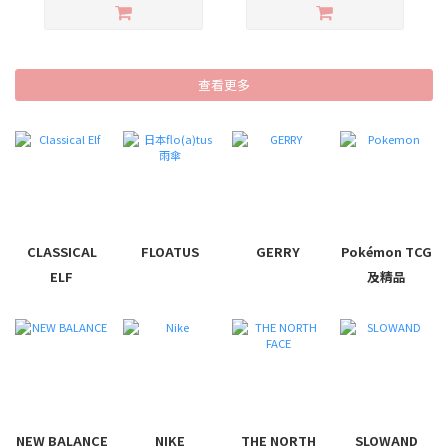
查看更多
CLASSICAL
FLOATUS
GERRY
Pokémon TCG
ELF
及精品
NEW BALANCE
NIKE
THE NORTH
SLOWAND