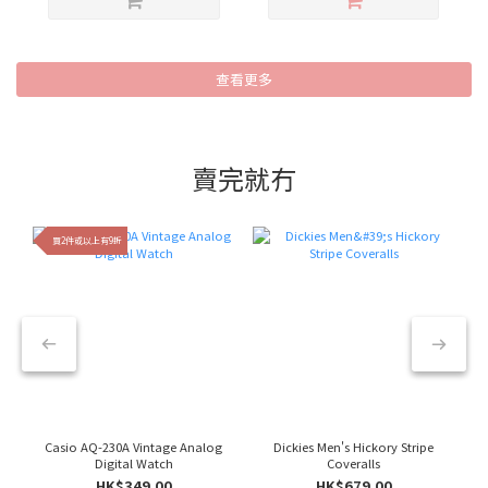
查看更多
賣完就冇
買2件或以上有9折
Casio AQ-230A Vintage Analog
Dickies Men's Hickory Stripe
Digital Watch
Coveralls
HK$349.00
HK$679.00