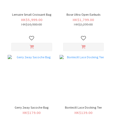
Lemaire Small Croissant Bag
Bose Ultra Open Earbuds
HK$5,999.00
HK$1,799.00
HK$10,900.00
HK$2,299.00
Gerry 2way Sacoche Bag
Bonlecill Lace Docking Tee
HK$179.00
HK$139.00