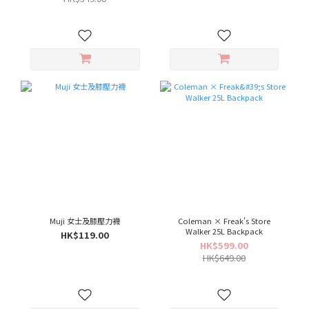
Muji 女士及膝壓力襪
Coleman × Freak's Store
Walker 25L Backpack
HK$119.00
HK$599.00
HK$649.00