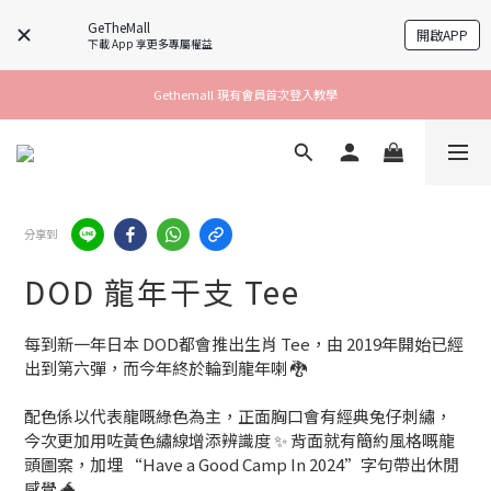
GeTheMall
開啟APP
下載 App 享更多專屬權益
Gethemall 現有會員首次登入教學
分享到
DOD 龍年干支 Tee
每到新一年日本 DOD都會推出生肖 Tee，由 2019年開始已經
出到第六彈，而今年終於輪到龍年喇 🐉
配色係以代表龍嘅綠色為主，正面胸口會有經典兔仔刺繡，
今次更加用咗黃色繡線增添辨識度 ✨ 背面就有簡約風格嘅龍
頭圖案，加埋 “Have a Good Camp In 2024”字句帶出休閒
感覺 🐲