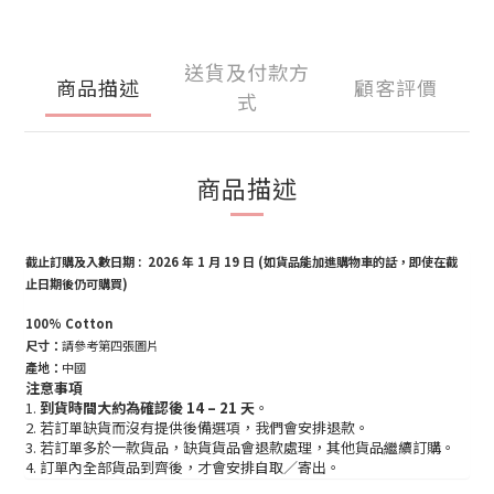
送貨及付款方
商品描述
顧客評價
式
商品描述
截止訂購及入數日期 : 2026 年 1 月 19 日
(如貨品能加進購物車的話，即使在截
止日期後仍可購買)
100% Cotton
尺寸：
請參考第四張圖片
產地：
中國
注意事項
1.
到貨時間大約為確認後 14 – 21 天
。
2. 若訂單缺貨而沒有提供後備選項，我們會安排退款。
3. 若訂單多於一款貨品，缺貨貨品會退款處理，其他貨品繼續訂購。
4. 訂單內全部貨品到齊後，才會安排自取／寄出。