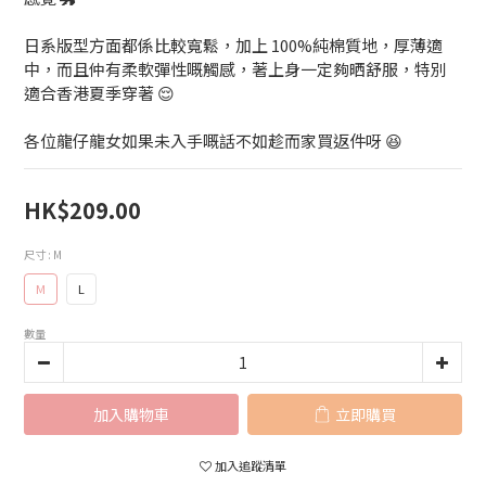
日系版型方面都係比較寬鬆，加上 100%純棉質地，厚薄適
中，而且仲有柔軟彈性嘅觸感，著上身一定夠晒舒服，特別
適合香港夏季穿著 😌
各位龍仔龍女如果未入手嘅話不如趁而家買返件呀 😆
HK$209.00
尺寸
: M
M
L
數量
加入購物車
立即購買
加入追蹤清單