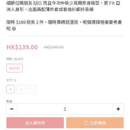
細節位嘅朋友 🙌🏻 而且今次仲係少見嘅修身版型，更 Fit 亞
洲人身形，出面再配薄外套或者裇衫都好易襯
限時 $169 就有 2 件，隨時賣晒就落架，呢個價錢唔需要考慮
啦 😆
HK$139.00
HK$249.00
顏色
: BLACK
BLACK
尺寸
: S
S
M
L
數量
加入購物車
立即購買