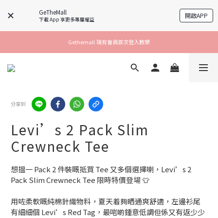
GeTheMall
開啟APP
下載 App 享更多專屬權益
Gethemall 現有會員首次登入教學
分享到
Levi’s 2 Pack Slim
Crewneck Tee
想搵一 Pack 2 件裝嘅抵買 Tee 又多個選擇喇，Levi’s 2 
Pack Slim Crewneck Tee 限時特價登場 👕
用咗柔軟嘅純棉針織物料，夏天着夠晒通爽舒適，左邊衫尾
有細細個 Levi’s Red Tag，最啱啲鍾意低調但係又有返少少