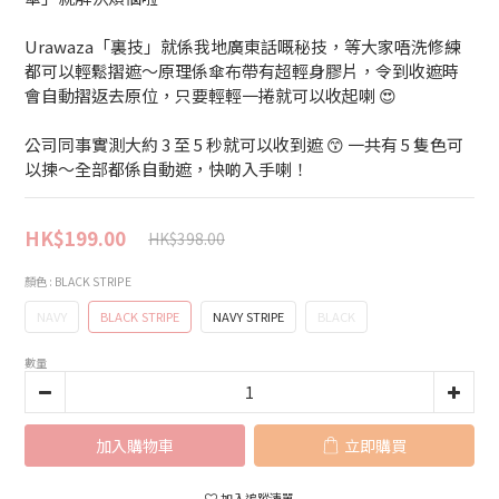
Urawaza「裏技」就係我地廣東話嘅秘技，等大家唔洗修練
都可以輕鬆摺遮～原理係傘布帶有超輕身膠片，令到收遮時
會自動摺返去原位，只要輕輕一捲就可以收起喇 😍
公司同事實測大約 3 至 5 秒就可以收到遮 😙 一共有 5 隻色可
以揀～全部都係自動遮，快啲入手喇！
HK$199.00
HK$398.00
顏色
: BLACK STRIPE
NAVY
BLACK STRIPE
NAVY STRIPE
BLACK
數量
加入購物車
立即購買
加入追蹤清單