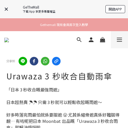
GeTheMall
開啟APP
下載 App 享更多專屬權益
Gethemall 現有會員首次登入教學
分享到
Urawaza 3 秒收合自動雨傘
「日本 3 秒收合嘅最強雨遮」
日本超熱賣 ☂️☂️ 只需 3 秒就可以輕鬆收起嘅雨遮～
好多時落完雨最怕就係要摺遮 😤 尤其係縮骨遮真係好難摺得
靚… 有咗呢把日本 Moonbat 出品嘅「Urawaza 3 秒收合雨
傘」就解決煩惱啦