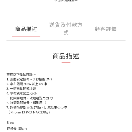
送貨及付款方
商品描述
顧客評價
式
商品描述
重有以下幾個特點～
1. 形態安定技術 – 3 秒摺遮 ☂️🌂
2. 傘布阻隔 90% 以上 UV ☀️
3. 一鍵自動開遮收遮
4. 傘布跣水加工 💦💦
5. 防回彈遮骨，收遮唔洗鬥力 😌
6. 特製強韌遮骨，超耐用 ⤴️
7. 超多功能都只係 275g，比電話重少少咋
（iPhone 13 PRO MAX 238g )
Size:
遮骨長: 55cm