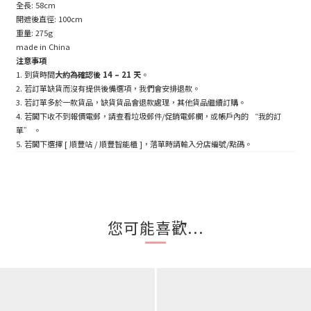
全長: 58cm
開遮後直徑: 100cm
重量: 275g
made in China
注意事項
1. 到貨時間
大約為確認後 14 – 21 天
。
2. 若訂單缺貨而沒有提供後備選項，我們會安排退款。
3. 若訂單多於一款貨品，缺貨貨品會退款處理，其他貨品繼續訂購。
4. 若閣下收不到報價電郵，請查看垃圾郵件/促銷電郵欄，或帳戶內的 “我的訂
單” 。
5. 若閣下選擇 [ 順豐站 / 順豐智能櫃 ]，落單時請輸入分店編號/點碼。
您可能喜歡...