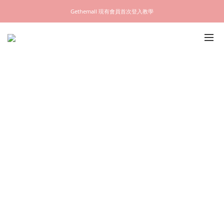
Gethemall 現有會員首次登入教學
新貨上架