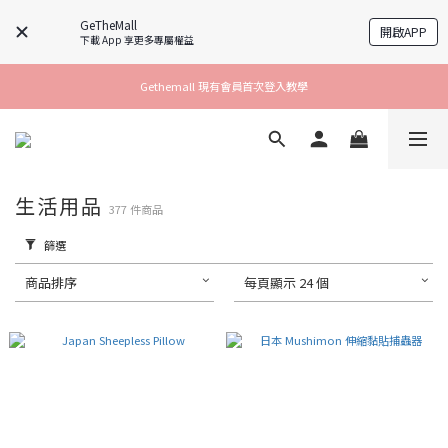
GeTheMall
開啟APP
下載 App 享更多專屬權益
Gethemall 現有會員首次登入教學
生活用品
377 件商品
篩選
商品排序
每頁顯示 24 個