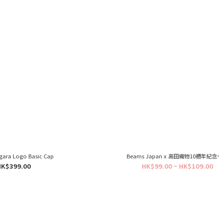
gara Logo Basic Cap
Beams Japan x 高田織物10週年紀
HK$399.00
HK$99.00 ~ HK$109.00