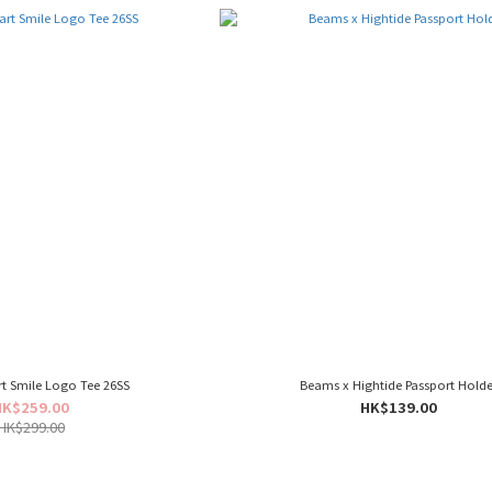
t Smile Logo Tee 26SS
Beams x Hightide Passport Holde
HK$259.00
HK$139.00
HK$299.00