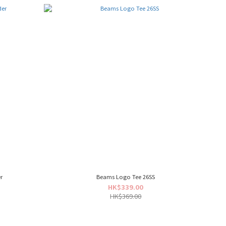
r
Beams Logo Tee 26SS
HK$339.00
HK$369.00