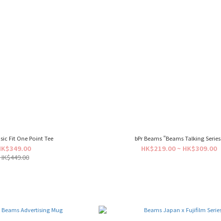
ic Fit One Point Tee
bPr Beams "Beams Talking Series
HK$349.00
HK$219.00 ~ HK$309.00
HK$449.00