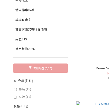
準時收工
情人節專區🎁
樽樽有未？
其實落雨又有咩好怕喎
我愛BTS
賞月賞物2026
套用篩選
(0/20)
Beams Bas
分類 (性別)
男裝 (15)
女裝 (19)
價格 (HK$)