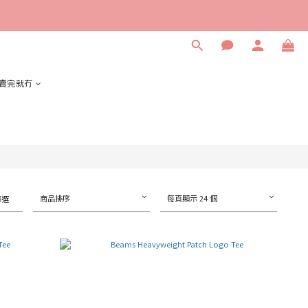
賣完就冇
商品排序
每頁顯示 24 個
篩選