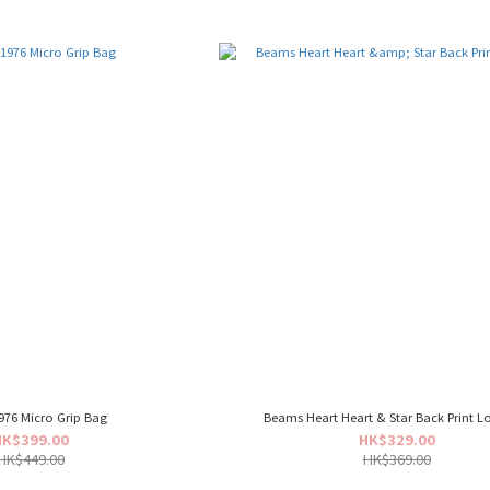
76 Micro Grip Bag
Beams Heart Heart & Star Back Print L
HK$399.00
HK$329.00
HK$449.00
HK$369.00