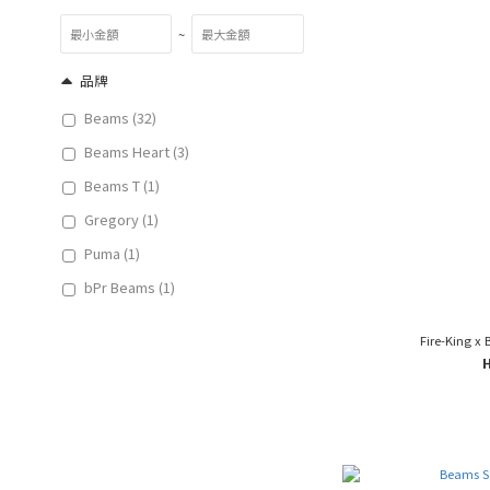
~
品牌
Beams (32)
Beams Heart (3)
Beams T (1)
Gregory (1)
Puma (1)
bPr Beams (1)
Fire-King x