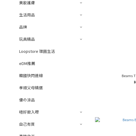
美妝護膚
生活用品
品牌
玩具精品
Loopstore 環圓生活
eDM推薦
韓國快閃連線
Beams T
孝順父母精選
優の涼品
唔好撳入嚟
自己有買