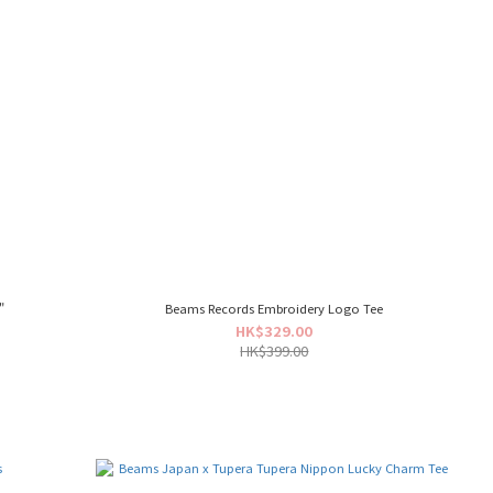
"
Beams Records Embroidery Logo Tee
HK$329.00
HK$399.00