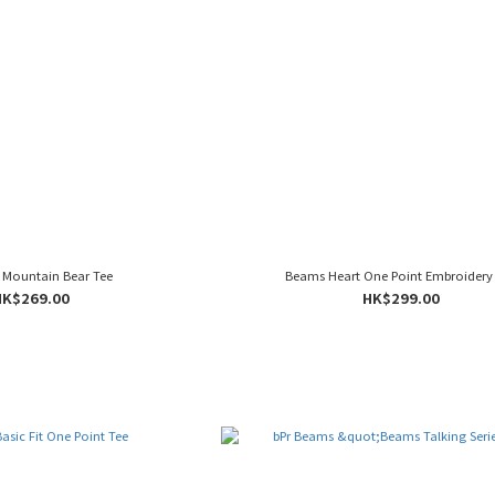
 Mountain Bear Tee
Beams Heart One Point Embroidery
HK$269.00
HK$299.00