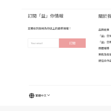
訂閱「益」你情報
關於
定期收到我哋為你送上的最新情報！
品牌故事
「益」您
「益」您
訂閱
媒體報導
業務及批
過往合作
繁體中文