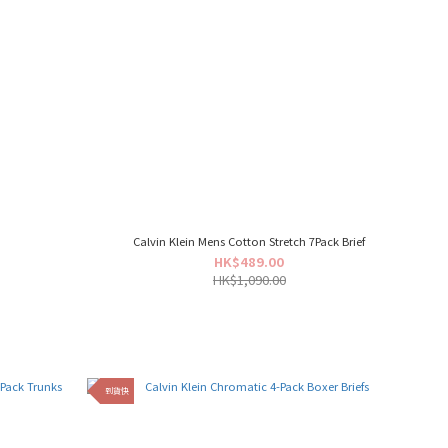
Calvin Klein Mens Cotton Stretch 7Pack Brief
HK$489.00
HK$1,090.00
到貨快