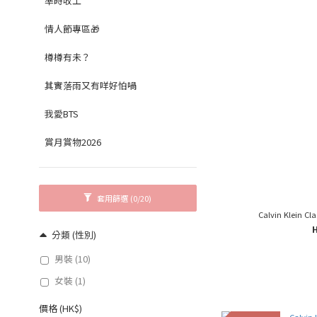
準時收工
情人節專區🎁
樽樽有未？
其實落雨又有咩好怕喎
我愛BTS
賞月賞物2026
套用篩選
(0/20)
Calvin Klein Cla
分類 (性別)
男裝 (10)
女裝 (1)
價格 (HK$)