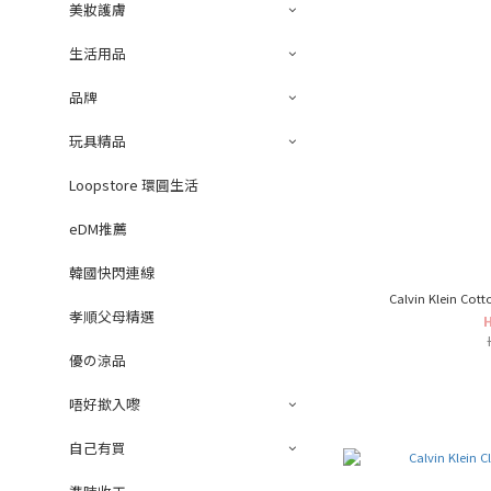
美妝護膚
生活用品
品牌
玩具精品
Loopstore 環圓生活
eDM推薦
韓國快閃連線
Calvin Klein Cott
孝順父母精選
優の涼品
唔好撳入嚟
自己有買