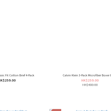
ssic Fit Cotton Brief 4-Pack
Calvin Klein 3-Pack Microfiber Boxer B
HK$259.00
HK$259.00
HK$480.00