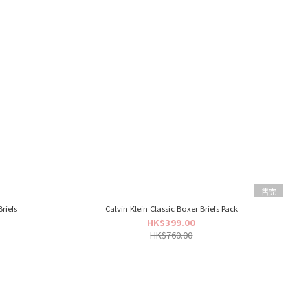
售完
riefs
Calvin Klein Classic Boxer Briefs Pack
HK$399.00
HK$760.00