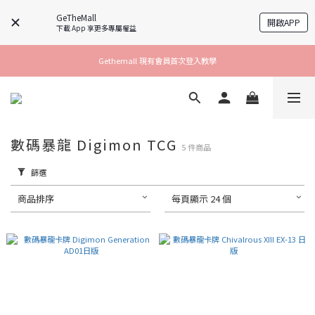
GeTheMall
開啟APP
下載 App 享更多專屬權益
Gethemall 現有會員首次登入教學
數碼暴龍 Digimon TCG
5 件商品
篩選
商品排序
每頁顯示 24 個