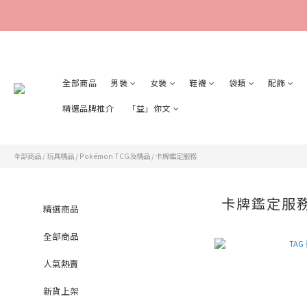
全部商品
男裝
女裝
鞋襪
袋類
配飾
精選品牌推介
「益」你文
全部商品
/
玩具精品
/
Pokémon TCG及精品
/
卡牌鑑定服務
卡牌鑑定服
精選商品
全部商品
人氣熱賣
新貨上架