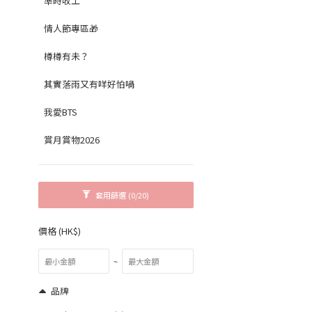
準時收工
情人節專區🎁
樽樽有未？
其實落雨又有咩好怕喎
我愛BTS
賞月賞物2026
套用篩選
(0/20)
價格 (HK$)
~
品牌