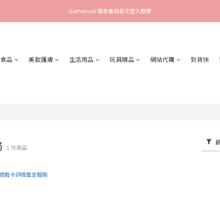
Gethemall 現有會員首次登入教學
食品
美妝護膚
生活用品
玩具精品
網站代購
到貨快
務
1 件商品