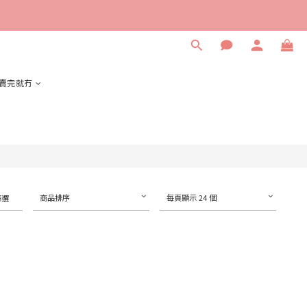
賣完就冇
商品排序
每頁顯示 24 個
篩選