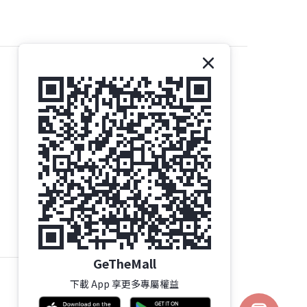
聯絡我們
Gethemall (HK) Ltd
電話 | +852-35719437
電郵 |
order@gtm.hk
Whatsapp |
+852-63006144
/
+852-98285740
Whatsapp 星期一至六 辦公時間 - 10:00至16:30
按此了解 旺角總店地址及營業時間
星期三 及 公眾假期 - 休息
GeTheMall
下載 App 享更多專屬權益