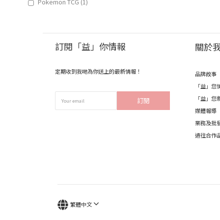
Pokemon TCG (1)
訂閱「益」你情報
關於
定期收到我哋為你送上的最新情報！
品牌故事
「益」您
「益」您
訂閱
媒體報導
業務及批
過往合作
繁體中文