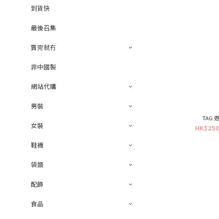
到貨快
最後召集
賣完就冇
非中國製
網站代購
男裝
TAG
女裝
HK$250
鞋襪
袋類
配飾
食品