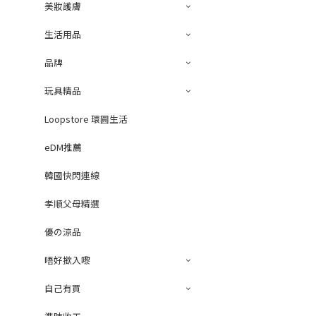
美妝護膚
生活用品
品牌
玩具精品
Loopstore 環圓生活
eDM推薦
韓國快閃連線
孝順父母精選
優の涼品
唔好撳入嚟
自己有買