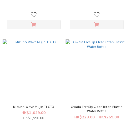
Mizuno Wave Mujin Tl GTX
Owala FreeSip Clear Tritan Plastic
Water Bottle
HK$1,029.00
HK$229.00 ~ HK$269.00
HK$1,590.00