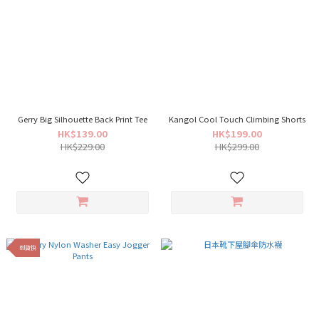
Gerry Big Silhouette Back Print Tee
Kangol Cool Touch Climbing Shorts
HK$139.00
HK$199.00
HK$229.00
HK$299.00
到貨快