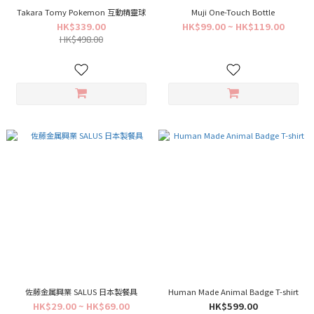
Takara Tomy Pokemon 互動精靈球
Muji One-Touch Bottle
HK$339.00
HK$99.00 ~ HK$119.00
HK$498.00
佐藤金属興業 SALUS 日本製餐具
Human Made Animal Badge T-shirt
HK$29.00 ~ HK$69.00
HK$599.00