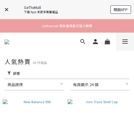
GeTheMall
開啟APP
下載 App 享更多專屬權益
Gethemall 現有會員首次登入教學
人氣熱賣
48 件商品
篩選
商品排序
每頁顯示 24 個