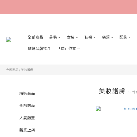
全部商品
男裝
女裝
鞋襪
袋類
配飾
精選品牌推介
「益」你文
全部商品
/
美妝護膚
美妝護膚
65 
精選商品
全部商品
人氣熱賣
新貨上架