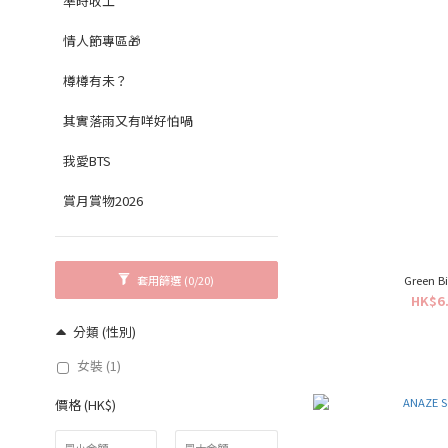
準時收工
情人節專區🎁
樽樽有未？
其實落雨又有咩好怕喎
我愛BTS
賞月賞物2026
套用篩選
(0/20)
Green
HK$6.
分類 (性別)
女裝 (1)
價格 (HK$)