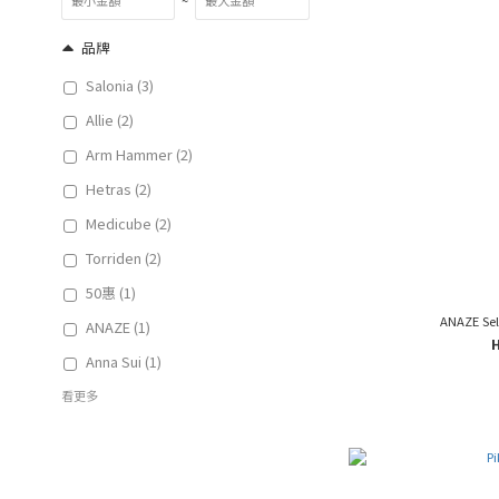
~
品牌
Salonia (3)
Allie (2)
Arm Hammer (2)
Hetras (2)
Medicube (2)
Torriden (2)
50惠 (1)
ANAZE Sel
ANAZE (1)
Anna Sui (1)
看更多