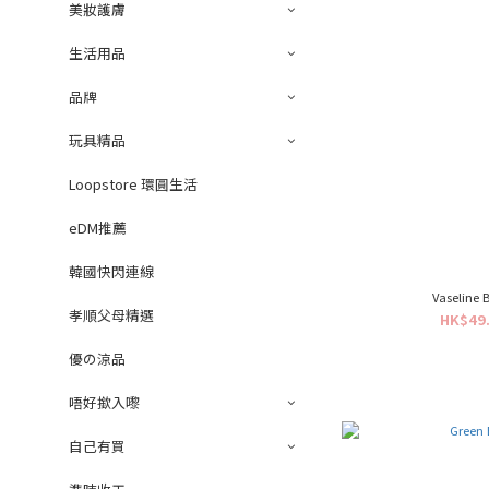
美妝護膚
生活用品
品牌
玩具精品
Loopstore 環圓生活
eDM推薦
韓國快閃連線
Vaseline 
孝順父母精選
HK$49.
優の涼品
唔好撳入嚟
自己有買