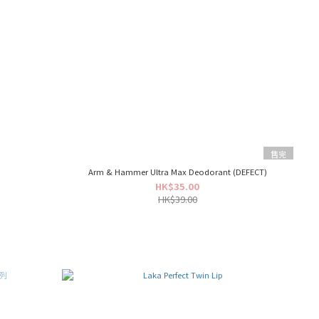
售完
Arm & Hammer Ultra Max Deodorant (DEFECT)
HK$35.00
HK$39.00