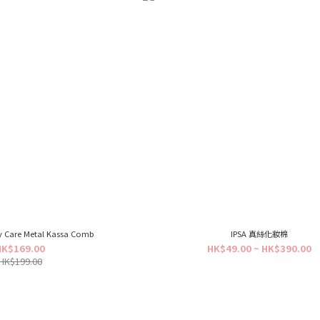
y Care Metal Kassa Comb
IPSA 真絲化妝棉
HK$169.00
HK$49.00 ~ HK$390.00
HK$199.00