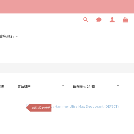
賣完就冇
商品排序
每頁顯示 24 個
篩選
買滿$100 即有9折