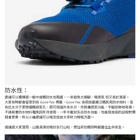
防水性：
建議可以選擇返一般中度嘅防水性鞋面，一來避免太焗腳、唔透氣 但又易於清潔。
大家有時都會留意到有 Gore-Tex 標籤，Gore-Tex 係用途最廣泛嘅民用防水物料，佢
有比水分子更微細嘅疏氣孔，既可阻擋外來水分，亦具備透氣功能，令腳部無咁易焗。
不過其實防水物料難免因年月使用、一年半載就失去防水效能，性能程度高的話相對價
錢會更貴，所以小編建議可以唔洗投放太多財力喺呢方面～
提議返大家落雨、山路濕滑就唔好去行山啦，慳住荷包嘅同時都護住生命安全。