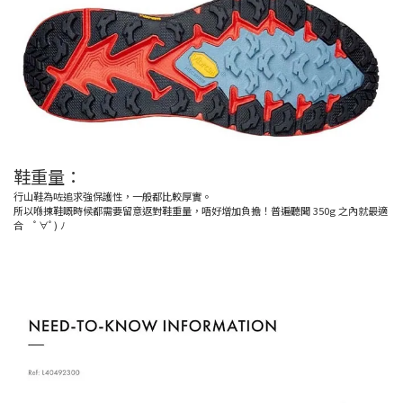
鞋重量：
行山鞋為咗追求強保護性，一般都比較厚實。
所以喺揀鞋嘅時候都需要留意返對鞋重量，唔好增加負擔！普遍聽聞 350g 之內就最適
合 ﾟ∀ﾟ) ﾉ