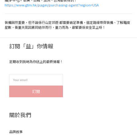
購(๑•̀ㅂ•́)و✧ 歐美、日韓、澳洲、台灣都買得到！
https://www.gtm.hk/pages/purchasing-agent?region=USA
裝備固然重要，但不論係行山定郊遊 都需要做足準備，搵定路線帶齊裝備、了解難度
星數，衡量天氣因素同結伴而行，量力而為，最緊要係安全至上呀！
訂閱「益」你情報
定期收到我哋為你送上的最新情報！
訂閱
關於我們
品牌故事