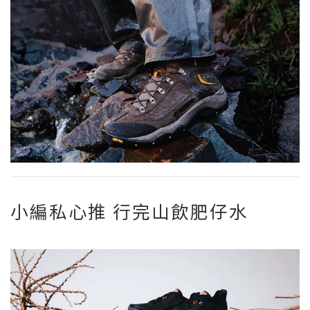
小編私心推 行完山飲肥仔水