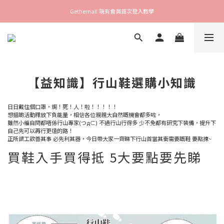
Gethemall 現有會員首次登入教學
【益知識】行山鞋選購小知識
日日戴住個口罩，焗！死！人！啦！！！！！
想搵啲活動釋放下負能量，相信各位親親大自然嘅機會都多咗，
雖然小編自問都唔係行山專家(つд⊂) 不過行山行得多 少不免都有研究下裝備，提升下
自己先可以再行更遠的路！
正所謂工欲善其事 必先利其器，今日帶大家一齊睇下行山首當其衝需要嘅鞋 要點揀~
買鞋入手買得抵 5大要點要先睇