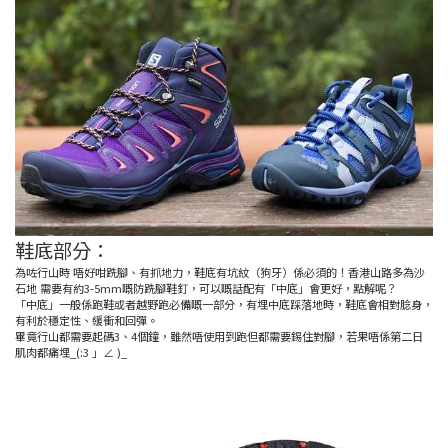
鞋底部分：
為咗行山時 唔好咁跣腳、有抓地力，鞋底有坑紋（狗牙）係必須的！香港山路多為沙
石地 需要有約3-5mm嘅防跣腳鞋釘，可以嘅話配有「中底」會更好，點解呢？
「中底」一般係跑鞋或者越野跑必備嘅一部分，有埋中底踩落地時，鞋底會相對腍身，
有利於穩定性、緩衝和回彈。
畢竟行山都需要起碼3、4個鐘，雖然唔使用到跑但都需要錫住對腳，若果唔係第二日
肌肉都痛埋_(:3 」∠ )_