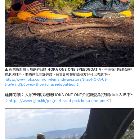
▲ 近來崛起嘅大熱跑鞋品牌
HOKA ONE ONE SPEEDGOAT 4
，中底採用咗新型輕
質泡沫材料，兼備透氣同舒適度，預算比較充裕嘅朋友仔可以考慮下～
https://www.hoka.com/on/demandware.store/Sites-HOKA-US-
Site/en_US/Coveo-Show?q=speedgoat&qs=1
延伸閱讀：大家未睇我地嘅HOKA ONE ONE介紹嘅話就快啲click入睇下~
▷
https://www.gtm.hk/pages/brand-pick-hoka-one-one
◁