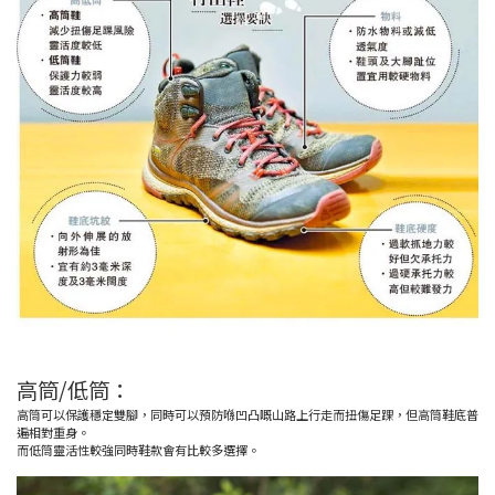
高筒/低筒：
高筒可以保護穩定雙腳，同時可以預防喺凹凸嘅山路上行走而扭傷足踝，但高筒鞋底普
遍相對重身。
而低筒靈活性較強同時鞋款會有比較多選擇。