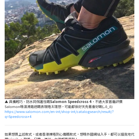
▲ 具備輕巧、防水同保護性嘅
Salomon Speedcross 4
，不過大家普遍評價
Salomon喺濕滑路途嘅表現唔太理想，可能都係好天先著會好啲(｡ŏ_ŏ)
https://www.salomon.com/en-int/shop-int/catalogsearch/result/?
q=Speedcross+4
如果想買上述款式，或者香港揀唔到心儀嘅款式，想喺外國網站入手，都可以搵我地代