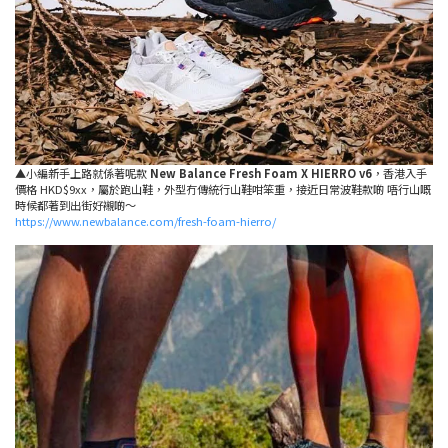
▲小編新手上路就係著呢款
New Balance Fresh Foam X HIERRO v6
，香港入手
價格 HKD$9xx，屬於跑山鞋，外型冇傳統行山鞋咁笨重，接近日常波鞋款啲 唔行山嘅
時候都著到出街好襯啲～
https://www.newbalance.com/fresh-foam-hierro/