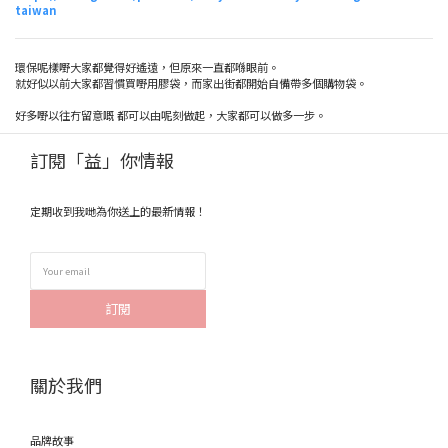
taiwan
環保呢樣嘢大家都覺得好遙遠，但原來一直都喺眼前。
就好似以前大家都習慣買嘢用膠袋，而家出街都開始自備帶多個購物袋。
好多嘢以往冇留意嘅 都可以由呢刻做起，大家都可以做多一步。
訂閱「益」你情報
定期收到我哋為你送上的最新情報！
訂閱
關於我們
品牌故事