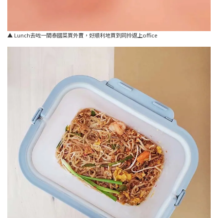
▲ Lunch去咗一間泰國菜買外賣，好順利地買到同拎返上office