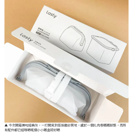
▲ 今次開箱揀咗經典灰，一打開見到佢係磨砂質地，處於一個扎肉卷嘅嘅狀態，而所
有配件都已經喺晒呢個小小嘅盒砌好晒