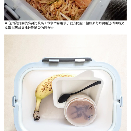
▲ 但因為打開後袋身比較高，今餐本身用筷子就冇問題，但如果有時要用短柄啲嘅叉
或羹 就應該會比較難喺袋內撈食物