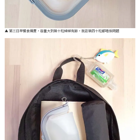
▲ 第三日早餐食燒賣，容量大到裝十粒綽綽有餘，我諗裝四十粒都唔係問題