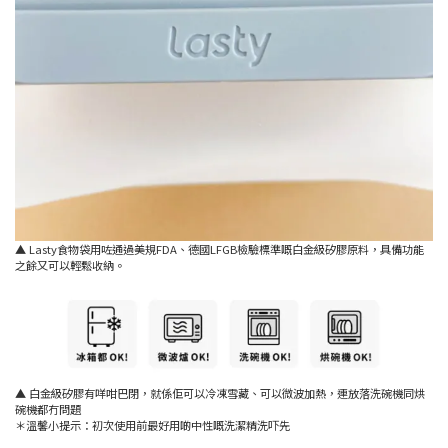
▲ Lasty食物袋用咗通過美規FDA、德國LFGB檢驗標準嘅白金級矽膠原料，具備功能
之餘又可以輕鬆收納。
▲ 白金級矽膠有咩咁巴閉，就係佢可以冷凍雪藏、可以微波加熱，連放落洗碗機同烘
碗機都冇問題
＊溫馨小提示：初次使用前最好用啲中性嘅洗潔精洗吓先