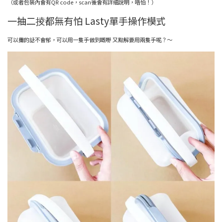
（或者包裝內會有QR code，scan後會有詳細說明，唔怕！）
一抽二掕都無有怕 Lasty單手操作模式
可以攤的話不會郁，可以用一隻手做到嘅嘢 又點解要用兩隻手呢？～