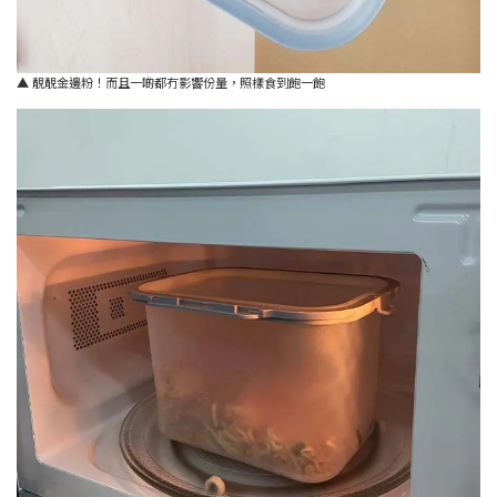
▲ 靚靚金邊粉！而且一啲都冇影響份量，照樣食到飽一飽