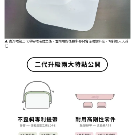
▲ 實測咗第二代喺裝咗液體之後，左揈右揈後最多都只會係呢個斜度，傾斜度大大減
低