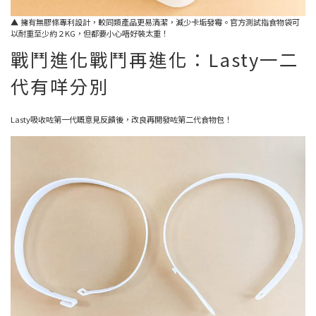
▲ 擁有無膠條專利設計，較同類產品更易清潔，減少卡垢發霉。官方測試指食物袋可
以耐重至少約２KG，但都要小心唔好裝太重！
戰鬥進化戰鬥再進化：Lasty一二
代有咩分別
Lasty吸收咗第一代嘅意見反饋後，改良再開發咗第二代食物包！