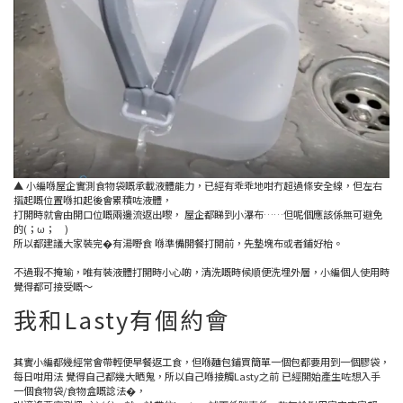
▲ 小編喺屋企實測食物袋嘅承載液體能力，已經有乖乖地咁冇超過條安全線，但左右
摺起嘅位置喺扣起後會累積咗液體，
打開時就會由開口位嘅兩邊流返出嚟， 屋企都睇到小瀑布……但呢個應該係無可避免
的(；ω； )
所以都建議大家裝完�有湯嘢食 喺準備開餐打開前，先墊塊布或者鋪好枱。
不過瑕不掩瑜，唯有裝液體打開時小心啲，清洗嘅時候順便洗埋外層，小編個人使用時
覺得都可接受嘅～
我和Lasty有個約會
其實小編都幾經常會帶輕便早餐返工食，但喺麵包鋪買簡單一個包都要用到一個膠袋，
每日咁用法 覺得自己都幾大晒鬼，所以自己喺接觸Lasty之前 已經開始產生咗想入手
一個食物袋/食物盒嘅諗法�，