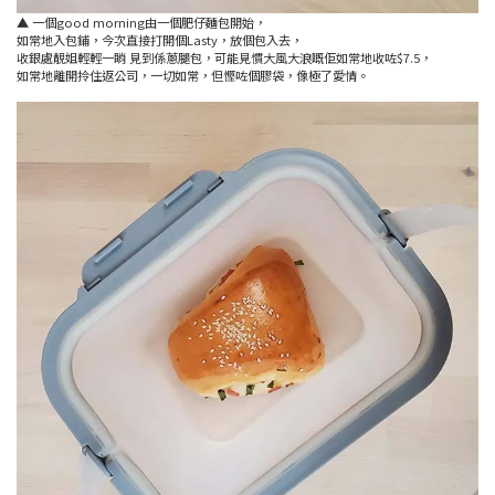
▲ 一個good morning由一個肥仔麵包開始，
如常地入包鋪，今次直接打開個Lasty，放個包入去，
收銀處靚姐輕輕一睄 見到係蔥腿包，可能見慣大風大浪嘅佢如常地收咗$7.5，
如常地離開拎住返公司，一切如常，但慳咗個膠袋，像極了愛情。