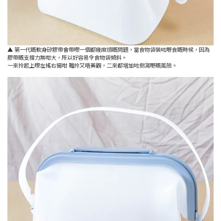
▲ 第一代嘅軟身矽膠帶會帶嚟一個都幾麻煩嘅問題，當食物袋裝咗嘢食嘅時候，因為
膠帶嘅支撐力無咁大，所以好容易令食物袋傾斜。
一來拎起上嚟左搖右擺咁 難拎又唔美觀，二來都增加咗倒瀉嘢嘅風險。