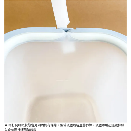
▲ 喺打開咗嘅狀態會見到內側有條線，佢係液體嘅容量警界線，液體承載超過呢條線
就會有漏汁嘅風險㗎啦