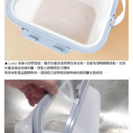
▲ Lasty 袋身以矽膠製造，雖然好處係使用彈性易收納，但都有個明顯嘅缺點，就係
外層袋身容易痴到塵、頭髮之類嘅微型污糟物
喺我哋影產品圖嘅時候，個袋底已經喺唔知幾時痴咗啲微塵毛髮線頭……