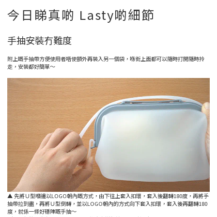
今日睇真啲 Lasty啲細節
手抽安裝冇難度
附上嘅手抽帶方便使用者唔使額外再裝入另一個袋，喺街上面都可以隨時打開隨時拎
走，安裝都好簡單～
▲ 先將Ｕ型嗰邊以LOGO朝內嘅方式，由下往上套入扣環，套入後翻轉180度，再將手
抽帶拉到盡，再將Ｕ型倒轉，並以LOGO朝內的方式向下套入扣環，套入後再翻轉180
度，就係一條好穩陣嘅手抽～