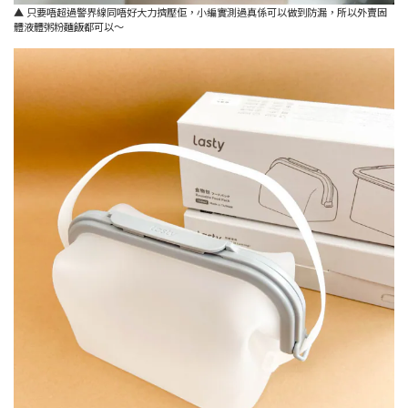
▲ 只要唔超過警界線同唔好大力擠壓佢，小編實測過真係可以做到防漏，所以外賣固
體液體粥粉麵飯都可以～