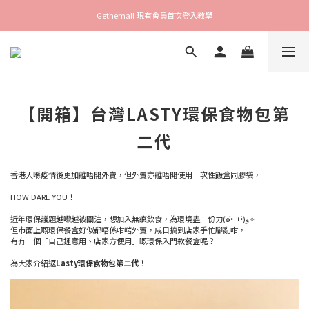
Gethemall 現有會員首次登入教學
【開箱】台灣LASTY環保食物包第
二代
香港人喺疫情後更加離唔開外賣，但外賣亦離唔開使用一次性飯盒同膠袋，
HOW DARE YOU！
近年環保議題越嚟越被關注，想加入無痕飲食，為環境盡一份力(๑•̀ㅂ•́)و✧
但市面上嘅環保餐盒好似都唔係咁啱外賣，成日搞到店家手忙腳亂咁，
有冇一個「自己鍾意用、店家方便用」嘅環保入門款餐盒呢？
為大家介紹返
Lasty環保食物包第二代
！