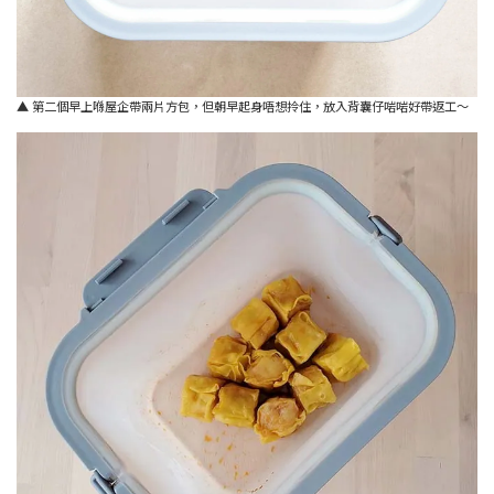
▲ 第二個早上喺屋企帶兩片方包，但朝早起身唔想拎住，放入背囊仔啱啱好帶返工～