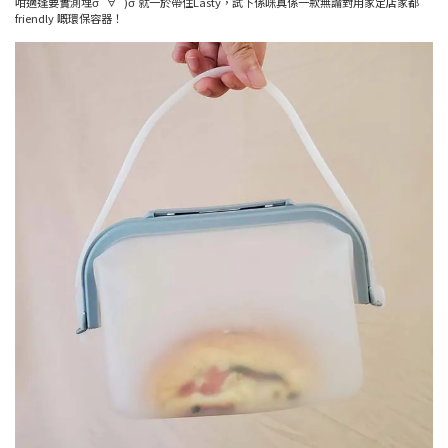
咁適逢要實測埋σ`∀´)σ 就一於帶住Lasty，試下係咪真係一款無論對用家定店家都
friendly 嘅環保容器！