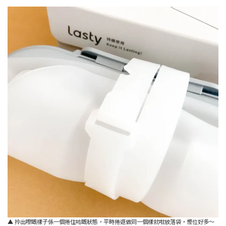
▲ 拎出嚟嘅樣子係一個捲住咗嘅狀態，平時捲返做同一個樣就咁放落袋，慳位好多～