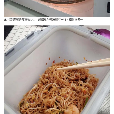
▲ 拎到返嚟覺得凍咗少少，成個放入微波爐叮一叮，相當方便～