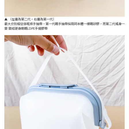
▲ （左邊為第二代，右邊為第一代）
最大分別相信係呢條手抽帶，第一代嘅手抽帶採用同本體一樣嘅矽膠，而第二代搖身一
變 變成硬身啲嘅LDPE手提膠帶