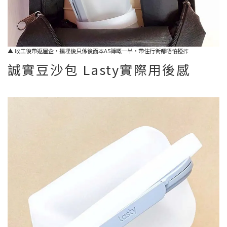
▲ 收工後帶返屋企，摺埋後只係後面本A5簿嘅一半，帶住行街都唔怕掗拃
誠實豆沙包 Lasty實際用後感