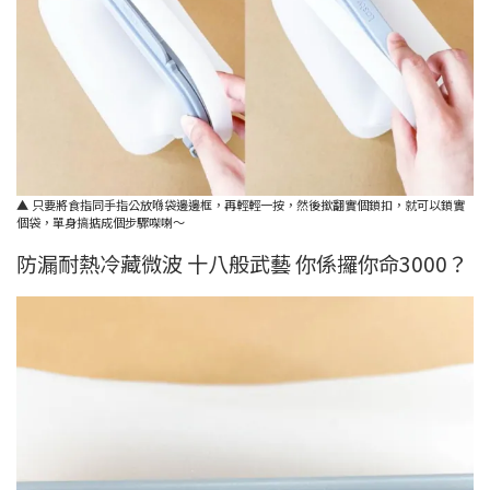
▲ 只要將食指同手指公放喺袋邊邊框，再輕輕一按，然後撳翻實個鎖扣，就可以鎖實
個袋，單身搞掂成個步驟㗎喇～
防漏耐熱冷藏微波 十八般武藝 你係攞你命3000？