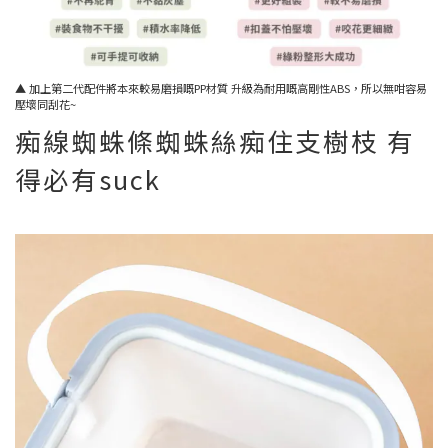
▲ 加上第二代配件將本來較易磨損嘅PP材質 升級為耐用嘅高剛性ABS，所以無咁容易
壓壞同刮花~
痴線蜘蛛條蜘蛛絲痴住支樹枝 有
得必有suck