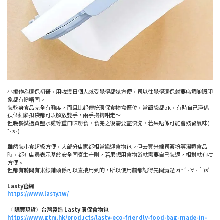
小編作為環保初哥，用咗幾日個人感受覺得都幾方便，同以往覺得環保就要麻煩啲嘅印
象都有啲唔同。
裝乾身食品完全冇難度，而且比起傳統環保食物盒慳位，當飯袋都ok，有時自己淨係
孭個細斜孭袋都可以解放雙手，兩手揈揈咁走～
但晚餐試過買鹽水雞等重口味嘢食，食完之後需要盡快洗，若果唔係可能會殘留氣味(
˘･з･)
雖然裝小食超級方便，大部分店家都相當歡迎食物包。但去買米線同薯粉等湯類食品
時，都有店員表示基於安全同衛生守則，若果想用食物袋就需要自己裝返，相對就冇咁
方便。
但都有聽聞有米線鋪頭係可以直接用到的，所以使用前都記得先問清楚 ε(*´･∀･｀)зﾞ
Lasty官網
https://www.lasty.tw/
〖 購買現貨〗台灣製造 Lasty 環保食物包
https://www.gtm.hk/products/lasty-eco-friendly-food-bag-made-in-