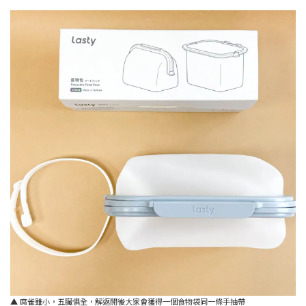
▲ 麻雀雖小，五臟俱全，解返開後大家會獲得一個食物袋同一條手抽帶