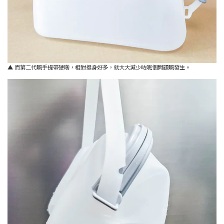
▲ 而第二代嘅手提帶硬啲，相對挺身好多，就大大減少咗呢個問題嘅發生。