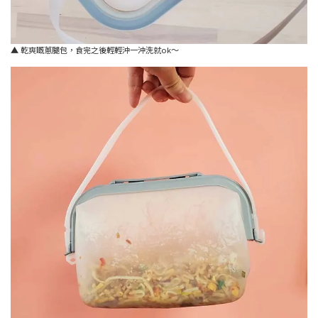
▲ 乾爽嘅蔥腿包，食完之後輕輕沖一沖洗就ok～