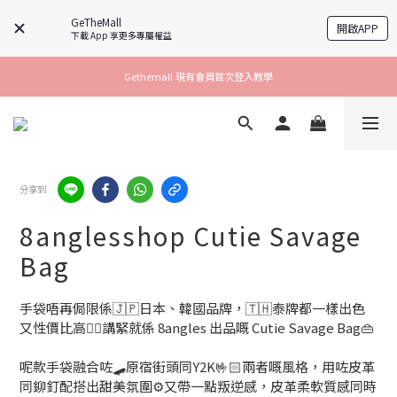
GeTheMall
開啟APP
下載 App 享更多專屬權益
Gethemall 現有會員首次登入教學
分享到
8anglesshop Cutie Savage
Bag
手袋唔再侷限係🇯🇵日本、韓國品牌，🇹🇭泰牌都一樣出色
又性價比高👍🏻講緊就係 8angles 出品嘅 Cutie Savage Bag👜
呢款手袋融合咗🛹原宿街頭同Y2K🤟🏻兩者嘅風格，用咗皮革
同鉚釘配搭出甜美氛圍⚙️又帶一點叛逆感，皮革柔軟質感同時