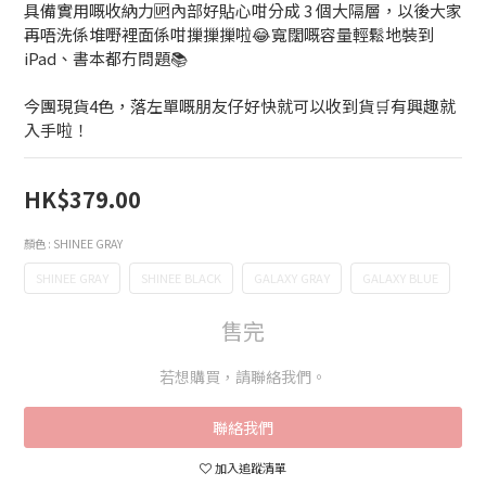
具備實用嘅收納力🆙內部好貼心咁分成 3 個大隔層，以後大家
再唔洗係堆嘢裡面係咁摷摷摷啦😂寬闊嘅容量輕鬆地裝到
iPad、書本都冇問題📚
今團現貨4色，落左單嘅朋友仔好快就可以收到貨🛒有興趣就
入手啦！
HK$379.00
顏色
: SHINEE GRAY
SHINEE GRAY
SHINEE BLACK
GALAXY GRAY
GALAXY BLUE
售完
若想購買，請聯絡我們。
聯絡我們
加入追蹤清單