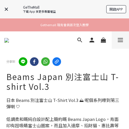
GeTheMall
開啟APP
下載 App 享更多專屬權益
Gethemall 現有會員首次登入教學
分享到
Beams Japan 別注富士山 T-
shirt Vol.3
日本 Beams 別注富士山 T-Shirt Vol.3 ⛰️ 呢個系列嚟到第三
彈喇 🤍
低調柔和嘅純白設計配上簡約嘅 Beams Japan Logo，背面
印有超吸睛富士山圖案，而且加入達摩、招財貓、惠比壽等