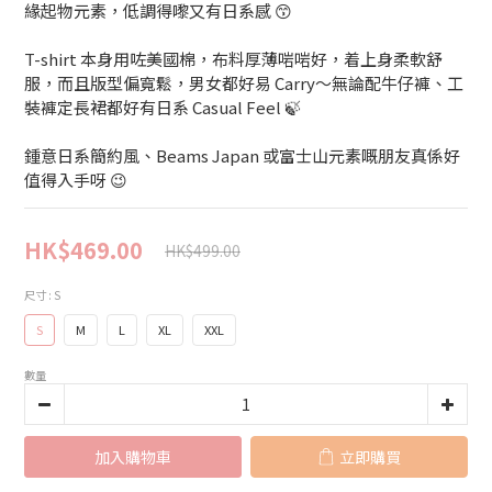
緣起物元素，低調得嚟又有日系感 😙
T-shirt 本身用咗美國棉，布料厚薄啱啱好，着上身柔軟舒
服，而且版型偏寬鬆，男女都好易 Carry～無論配牛仔褲、工
裝褲定長裙都好有日系 Casual Feel 🍃
鍾意日系簡約風、Beams Japan 或富士山元素嘅朋友真係好
值得入手呀 😉
HK$469.00
HK$499.00
尺寸
: S
S
M
L
XL
XXL
數量
加入購物車
立即購買