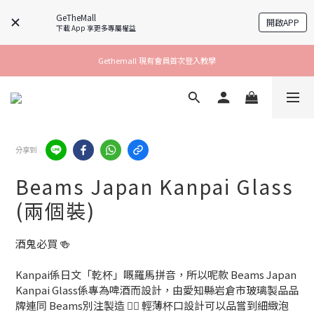
GeTheMall
開啟APP
下載 App 享更多專屬權益
Gethemall 現有會員首次登入教學
分享到
Beams Japan Kanpai Glass
(兩個裝)
酒鬼必買 🍻 
Kanpai係日文「乾杯」嘅羅馬拼音，所以呢款 Beams Japan 
Kanpai Glass係專為啤酒而設計，由愛知縣岩倉市玻璃製品品
牌連同 Beams別注製造 ✍🏻 輕薄杯口設計可以品嘗到細緻泡