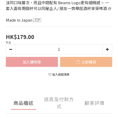
沫同口味層次，而且中間配有 Beams Logo更有細緻感 ✨ 一
套入面有兩個杯可以同屋企人/ 朋友一齊舉起酒杯享受啤酒 🍺
Made in Japan 🇯🇵
HK$179.00
數量
加入購物車
立即購買
加入追蹤清單
送貨及付款方
商品描述
顧客評價
式