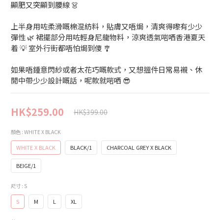
顯肥又突顯到腰線 👗
上半身用咗柔滑嘅棉混紡料，貼膚又唔焗，清爽得嚟有少少
彈性 🌿 裙擺部分用咗輕身尼龍物料，涼爽透氣啱哂香港夏天
着 💡 室外行街都唔怕焗到傻 🎐
如果唔鍾意閃紗或者太花巧嘅款式，又想搵件日常易襯、休
閒中帶少少設計嘅話，呢款就啱哂 😎
HK$259.00
HK$399.00
顏色
: WHITE X BLACK
WHITE X BLACK
BLACK/1
CHARCOAL GREY X BLACK
BEIGE/1
尺寸
: S
S
M
L
XL