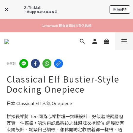
GeTheMall
開啟APP
下載 App 享更多專屬權益
Gethemall 現有會員首次登入教學
分享到
Classical Elf Bustier-Style
Docking Onepiece
日本 Classical Elf 人氣 Onepiece
拼接長裙將 Tee 同背心裙拼埋一齊嘅設計，好似着咗兩層但
其實一件搞掂，唔洗再諗點襯衫之餘幫埋衣櫃慳位 🌈 腰間有
束繩設計，鬆緊自己調較，想休閒啲定收腰着都一樣得，唔