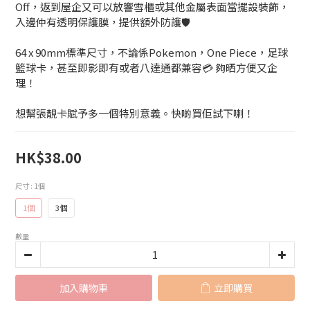
Off，返到屋企又可以放響雪櫃或其他金屬表面當擺設裝飾，
入邊仲有透明保護膜，提供額外防護🛡️ 
64 x 90mm標準尺寸，不論係Pokemon，One Piece，足球
籃球卡，甚至即影即有或者八達通都兼容💳 夠晒方便又企
理！
想幫張靚卡賦予多一個特別意義。快啲買佢試下喇！
HK$38.00
尺寸
: 1個
1個
3個
數量
加入購物車
立即購買