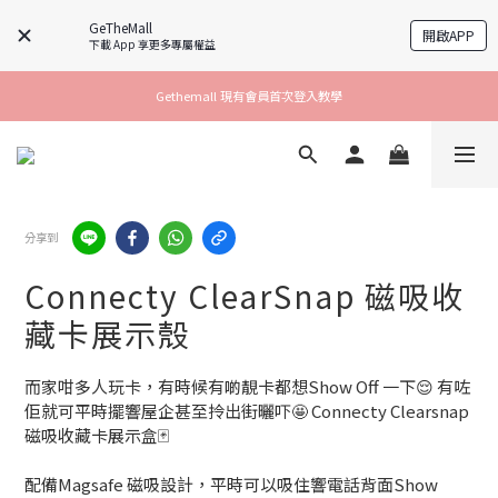
GeTheMall
開啟APP
下載 App 享更多專屬權益
Gethemall 現有會員首次登入教學
分享到
Connecty ClearSnap 磁吸收
藏卡展示殼
而家咁多人玩卡，有時候有啲靚卡都想Show Off 一下😌 有咗
佢就可平時擺響屋企甚至拎出街曬吓🤩 Connecty Clearsnap 
磁吸收藏卡展示盒🃏 
配備Magsafe 磁吸設計，平時可以吸住響電話背面Show 