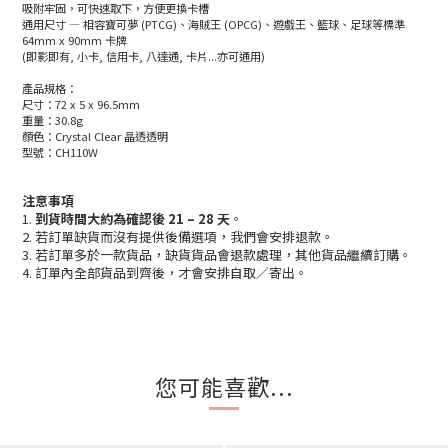
吸附牢固，可快速取下，方便更換卡槽
通用尺寸 — 相容寶可夢 (PTCG)、海賊王 (OPCG)、遊戲王、籃球、足球等標準
64mm x 90mm 卡牌
(即影即有, 小卡, 信用卡, 八達通, 卡片...亦可通用)
產品規格：
尺寸：72 x 5 x 96.5mm
重量：30.8g
顏色：Crystal Clear 晶透透明
型號：CH110W
注意事項
1.
到貨時間大約為確認後 21 – 28 天
。
2. 若訂單缺貨而沒有提供後備選項，我們會安排退款。
3. 若訂單多於一款貨品，缺貨貨品會退款處理，其他貨品繼續訂購。
4. 訂單內全部貨品到齊後，才會安排自取／寄出。
您可能喜歡...