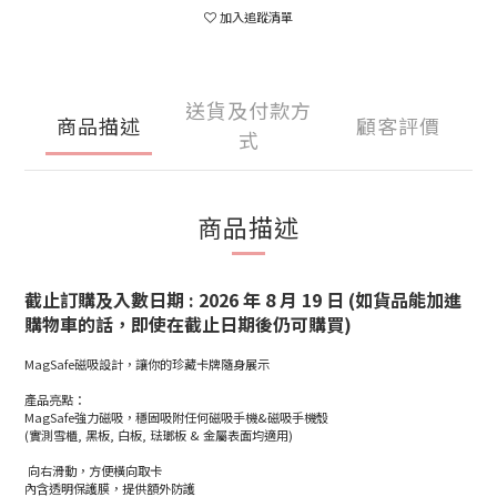
加入追蹤清單
送貨及付款方
商品描述
顧客評價
式
商品描述
截止訂購及入數日期 : 2026 年 8 月 19 日
(如貨品能加進
購物車的話，即使在截止日期後仍可購買)
MagSafe磁吸設計，讓你的珍藏卡牌隨身展示
產品亮點：
MagSafe強力磁吸，穩固吸附任何磁吸手機&磁吸手機殼
(實測雪櫃, 黑板, 白板, 琺瑯板 & 金屬表面均適用)
向右滑動，方便橫向取卡
內含透明保護膜，提供額外防護