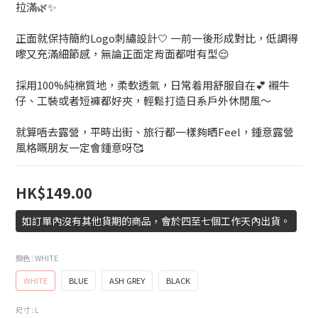
拉滿🌿✨
正面就保持簡約Logo刺繡設計🤍 一前一後形成對比，低調得
嚟又充滿細節感，無論正面定背面都咁有型😌
採用100%純棉質地，柔軟透氣，日常着用舒服自在💕 襯牛
仔、工裝或者短褲都好夾，輕鬆打造日系戶外休閒風～
就算唔去露營，平時出街、旅行都一樣夠晒Feel，鍾意露營
風格嘅朋友一定會鍾意呀🥰
HK$149.00
如訂單內沒有其他貨期的商品，會於四至七個工作天內出貨。
顏色
: WHITE
WHITE
BLUE
ASH GREY
BLACK
尺寸
: L