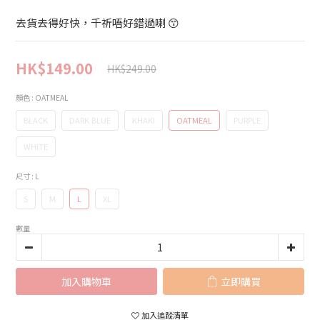
去貨去得好快，千祈唔好錯過喇 😙
HK$149.00
HK$249.00
顏色
: OATMEAL
BLACK
DARK BLUE
KHAKI
OATMEAL
PURPLE
WHITE
尺寸
: L
S
M
L
XL
數量
加入購物車
立即購買
加入追蹤清單