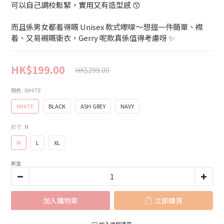
可以自己調校鬆緊，實用又有造型感 😙
而且係男女都着得嘅 Unisex 款式嚟㗎～想搵一件簡單、襟
着、又易襯嘅衛衣，Gerry 呢款真係值得考慮呀 ✨
HK$199.00
HK$299.00
顏色
: WHITE
WHITE
BLACK
ASH GREY
NAVY
尺寸
: M
M
L
XL
數量
加入購物車
立即購買