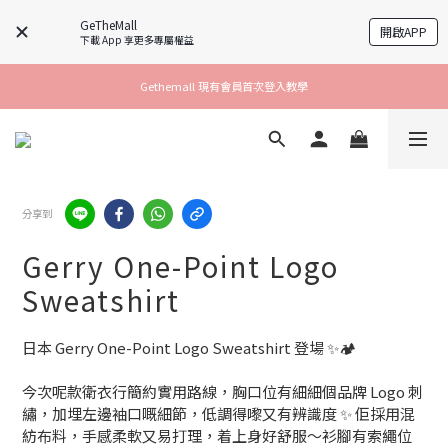
GeTheMall
開啟APP
下載 App 享更多專屬權益
Gethemall 現有會員首次登入教學
分享到
Gerry One-Point Logo
Sweatshirt
日本 Gerry One-Point Logo Sweatshirt 登場 ✨🏕️
今次呢款衛衣行簡約實用路線，胸口位有細細個品牌 Logo 刺
繡，加埋左邊袖口嘅細節，低調得嚟又有辨識度 ✨ 佢採用混
紡布料，手感柔軟又易打理，着上身好舒服～衫腳有索繩位