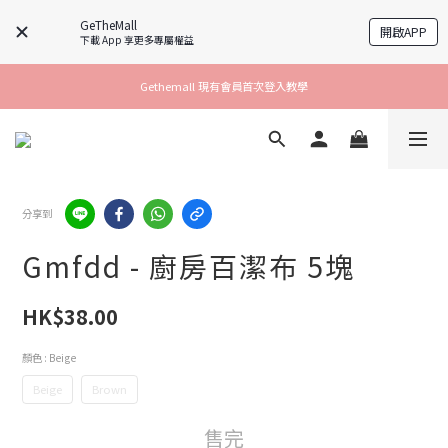
GeTheMall
開啟APP
下載 App 享更多專屬權益
Gethemall 現有會員首次登入教學
分享到
Gmfdd - 廚房百潔布 5塊
HK$38.00
顏色
: Beige
Beige
Brown
售完