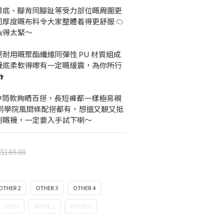
腳底、腳背同腳趾等受力部位嘅周圍更
厚度嘅布料令大家整體着得更舒服 ☁ 
紮得太緊～
耐用嘅聚酯纖維同彈性 PU 材質組成
襪底柔軟得嚟有一定嘅緩震，為你所行

抵買，中筒款夠晒百搭，長短褲都一樣極易襯 
款同學院風間條配搭都有，想搵又靚又抵
到嘅襪，一定要入手試下喇～
$169.00
OTHER 2
OTHER 3
OTHER 4
IVORY
WHITE 1
WHITE 2