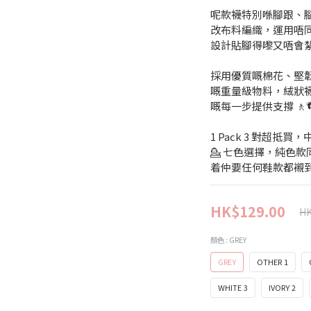
呢款襪特別喺腳跟、
改布料編織，運用唔同
設計貼腳得嚟又唔會
採用優質嘅棉花、堅韌
嘅重量級物料，絨狀
嘅每一步提供支撐 🚶
1 Pack 3 對超
💁 七色選擇，純色
着仲要任何鞋款都襯
HK$129.00
HK
顏色
: GREY
GREY
OTHER 1
WHITE 3
IVORY 2