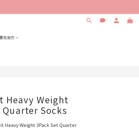
立即購買
賣完就冇
t Heavy Weight
 Quarter Socks
Heavy Weight 3Pack Set Quarter 