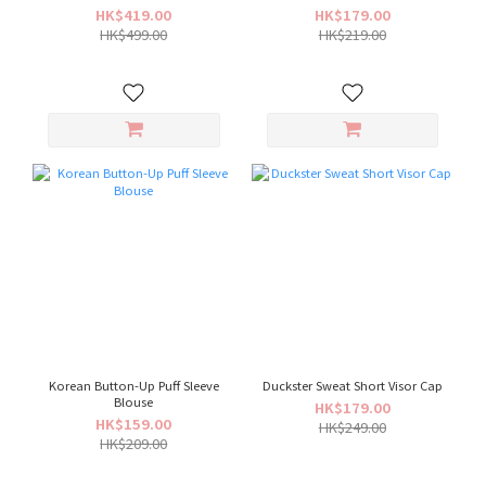
Pants
HK$419.00
HK$179.00
HK$499.00
HK$219.00
Korean Button-Up Puff Sleeve
Duckster Sweat Short Visor Cap
Blouse
HK$179.00
HK$159.00
HK$249.00
HK$209.00