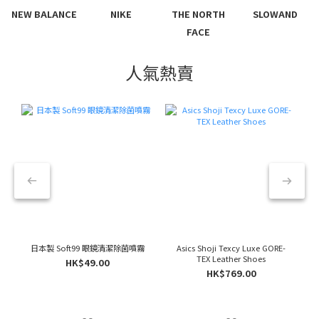
NEW BALANCE
NIKE
THE NORTH
SLOWAND
FACE
人氣熱賣
日本製 Soft99 眼鏡清潔除菌噴霧
Asics Shoji Texcy Luxe GORE-
TEX Leather Shoes
HK$49.00
HK$769.00