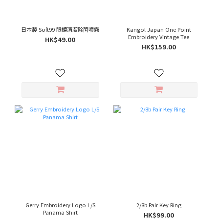
日本製 Soft99 眼鏡清潔除菌噴霧
Kangol Japan One Point
Embroidery Vintage Tee
HK$49.00
HK$159.00
Gerry Embroidery Logo L/S
2/8b Pair Key Ring
Panama Shirt
HK$99.00