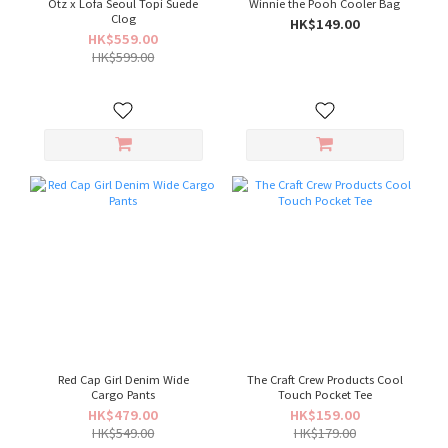
Otz x Lofa Seoul Topi Suede
Winnie the Pooh Cooler Bag
Clog
HK$149.00
HK$559.00
HK$599.00
Red Cap Girl Denim Wide
The Craft Crew Products Cool
Cargo Pants
Touch Pocket Tee
HK$479.00
HK$159.00
HK$549.00
HK$179.00