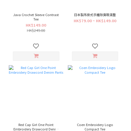
Java Crochet Sleeve Contrast
日本製吊掛式衣櫃除臭吸濕墊
Tee
HK$79.00 ~ HK$149.00
HK$149.00
HK$249.00
Red Cap Girl One Point
Coen Embroidery Logo
Embroidery Drawcord Denim
Compact Tee