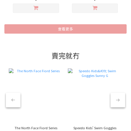
查看更多
賣完就冇
The North Face Fiord Series
Speedo Kids' Swim Goggles