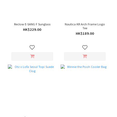
Reclow E-SANG F Sunglass
Nautica KR Arch Frame Logo
Tee
HK$229.00
HK$189.00