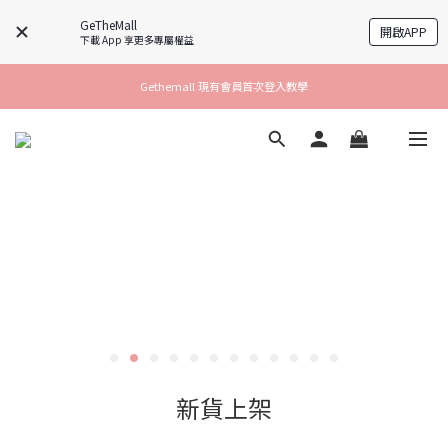
GeTheMall
開啟APP
下載 App 享更多專屬權益
Gethemall 現有會員首次登入教學
新貨上架