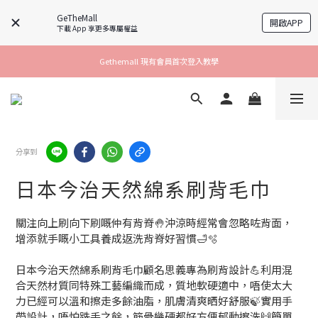
GeTheMall
開啟APP
下載 App 享更多專屬權益
Gethemall 現有會員首次登入教學
分享到
日本今治天然綿系刷背毛巾
關注向上刷向下刷嘅仲有背脊🤚沖涼時經常會忽略咗背面，
增添就手嘅小工具養成返洗背脊好習慣🛁🫧
日本今治天然綿系刷背毛巾顧名思義專為刷背設計💪利用混
合天然材質同特殊工藝編織而成，質地軟硬適中，唔使太大
力已經可以溫和擦走多餘油脂，肌膚清爽晒好舒服🍃實用手
帶設計，唔怕跣手之餘，筋骨幾硬都好方便郁動擦洗🙌簡單