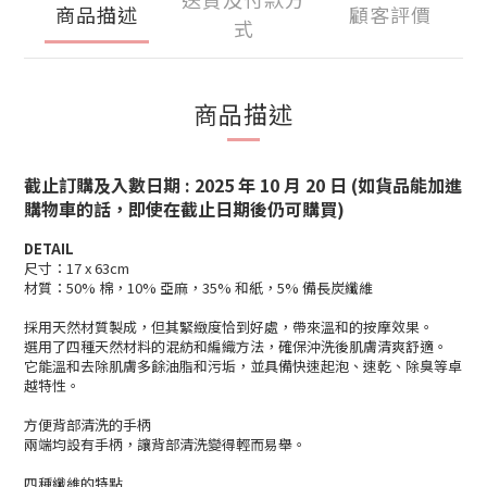
商品描述
顧客評價
式
商品描述
截止訂購及入數日期 : 2025 年 10 月 20 日 (如貨品能加進
購物車的話，即使在截止日期後仍可購買)
DETAIL
尺寸：17 x 63cm
材質：50% 棉，10% 亞麻，35% 和紙，5% 備長炭纖維
採用天然材質製成，但其緊緻度恰到好處，帶來溫和的按摩效果。
選用了四種天然材料的混紡和編織方法，確保沖洗後肌膚清爽舒適。
它能溫和去除肌膚多餘油脂和污垢，並具備快速起泡、速乾、除臭等卓
越特性。
方便背部清洗的手柄
兩端均設有手柄，讓背部清洗變得輕而易舉。
四種纖維的特點