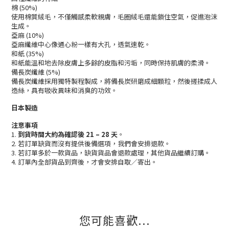
棉 (50%)
使用棉質絨毛，不僅觸感柔軟親膚，毛圈絨毛還能鎖住空氣，促進泡沫
生成。
亞麻 (10%)
亞麻纖維中心像通心粉一樣有大孔，透氣速乾。
和紙 (35%)
和紙能溫和地去除皮膚上多餘的皮脂和污垢，同時保持肌膚的柔滑。
備長炭纖維 (5%)
備長炭纖維採用獨特製程製成，將備長炭研磨成細顆粒，然後搓揉成人
造絲，具有吸收異味和消臭的功效。
日本製造
注意事項
1.
到貨時間大約為確認後 21 – 28 天
。
2. 若訂單缺貨而沒有提供後備選項，我們會安排退款。
3. 若訂單多於一款貨品，缺貨貨品會退款處理，其他貨品繼續訂購。
4. 訂單內全部貨品到齊後，才會安排自取／寄出。
您可能喜歡...