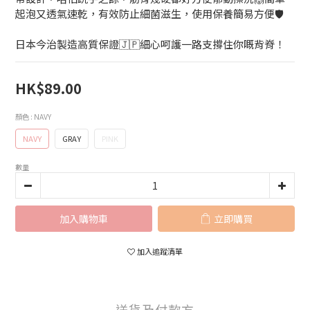
起泡又透氣速乾，有效防止細菌滋生，使用保養簡易方便🛡️
日本今治製造高質保證🇯🇵細心呵護一路支撐住你嘅背脊！
HK$89.00
顏色
: NAVY
NAVY
GRAY
PINK
數量
加入購物車
立即購買
加入追蹤清單
送貨及付款方