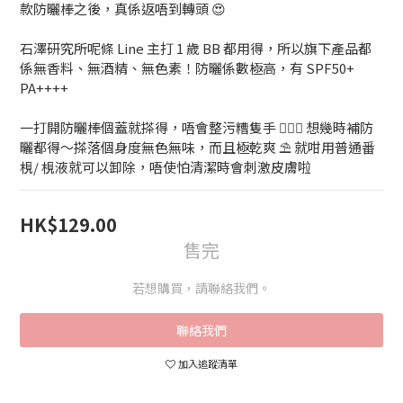
款防曬棒之後，真係返唔到轉頭 😍
石澤研究所呢條 Line 主打 1 歲 BB 都用得，所以旗下產品都
係無香料、無酒精、無色素！防曬係數極高，有 SPF50+ 
PA++++
一打開防曬棒個蓋就搽得，唔會整污糟隻手 🧏🏻‍♀️ 想幾時補防
曬都得～搽落個身度無色無味，而且極乾爽 ⛱️ 就咁用普通番
梘/ 梘液就可以卸除，唔使怕清潔時會刺激皮膚啦
HK$129.00
售完
若想購買，請聯絡我們。
聯絡我們
加入追蹤清單