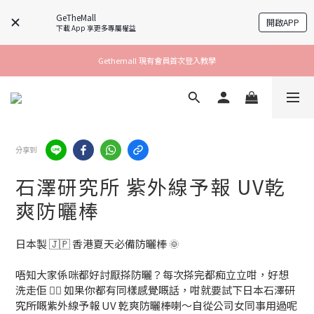
GeTheMall
開啟APP
下載 App 享更多專屬權益
Gethemall 現有會員首次登入教學
分享到
石澤研究所 紫外線予報 UV乾
爽防曬棒
日本製 🇯🇵 香港夏天必備防曬棒 🌞
唔知大家係咪都好討厭搽防曬？每次搽完都痴立立咁，好想
洗走佢 😵‍💫 如果你都有同樣感覺嘅話，咁就要試下日本石澤研
究所嘅紫外線予報 UV 乾爽防曬棒喇～自從公司女同事用過呢