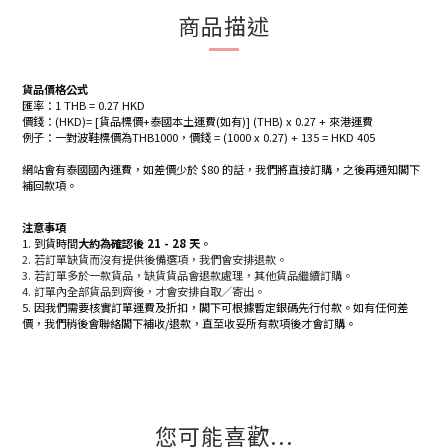
商品描述
貨品價格公式
匯率：1 THB = 0.27 HKD
價錢：(HKD)= [貨品標價+泰國本土運費(如有)] (THB) x 0.27 + 來港運費
例子：一對波鞋標價為THB1000，價錢 = (1000 x 0.27) + 135 = HKD 405
網站會有泰國國內運費，如差價少於 $80 的話，我們將直接訂購，之後再通知閣下
補回款項。
注意事項
1. 到貨時間
大約為確認後 21 - 28 天
。
2. 若訂單缺貨而沒有提供後備選項，我們會安排退款。
3. 若訂單多於一款貨品，缺貨貨品會退款處理，其他貨品繼續訂購。
4. 訂單內全部貨品到齊後，才會安排自取／寄出。
5.
因我們需要核實訂單運費及折扣，閣下可根據暫定銀碼先行付款。如有任何差
價，我們稍後會聯絡閣下補收/退款，直至收妥所有款項後才會訂購。
您可能喜歡...