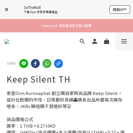
GeTheMall
開啟APP
下載 App 享更多專屬權益
Gethemall 現有會員首次登入教學
分享到
Keep Silent TH
泰星Orm Kornnaphat 創立嘅自家時尚品牌 Keep Silent，
設計比較簡約中性，日常都好易襯👻佛系出品仲要每次庫存
唔多，JKRs 睇啱嘅千其唔好等🤫
貨品價格公式
匯率：1 THB = 0.27 HKD
價錢：(HKD)= [貨品標價+本土運費(如有)] (THB) x 0.27 + 運