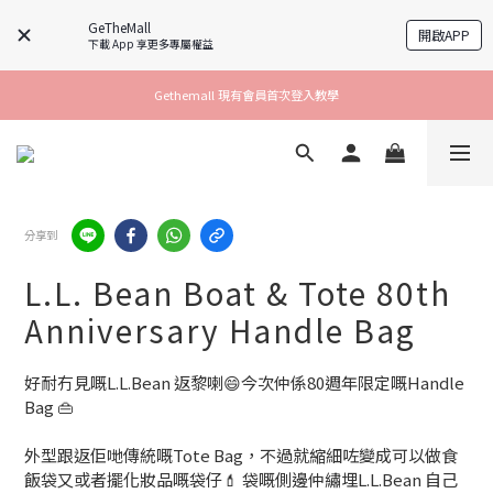
GeTheMall
開啟APP
下載 App 享更多專屬權益
Gethemall 現有會員首次登入教學
分享到
L.L. Bean Boat & Tote 80th
Anniversary Handle Bag
好耐冇見嘅L.L.Bean 返黎喇😄今次仲係80週年限定嘅Handle 
Bag 👜
外型跟返佢哋傳統嘅Tote Bag，不過就縮細咗變成可以做食
飯袋又或者擺化妝品嘅袋仔💄 袋嘅側邊仲繡埋L.L.Bean 自己