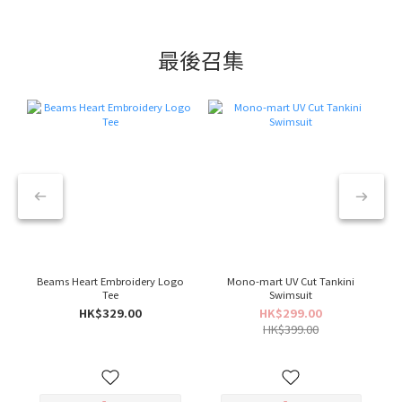
最後召集
Beams Heart Embroidery Logo
Mono-mart UV Cut Tankini
Tee
Swimsuit
HK$329.00
HK$299.00
HK$399.00