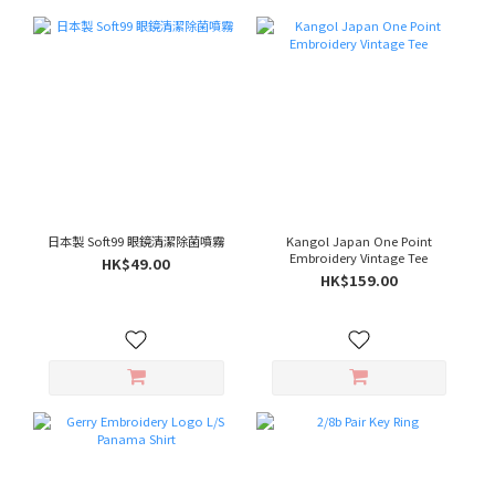
日本製 Soft99 眼鏡清潔除菌噴霧
Kangol Japan One Point
Embroidery Vintage Tee
HK$49.00
HK$159.00