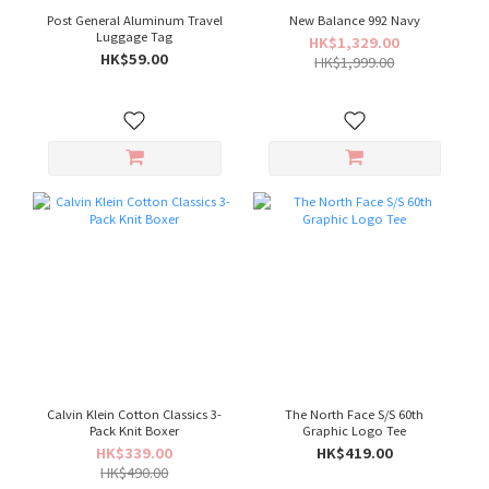
Post General Aluminum Travel
New Balance 992 Navy
Luggage Tag
HK$1,329.00
HK$59.00
HK$1,999.00
Calvin Klein Cotton Classics 3-
The North Face S/S 60th
Pack Knit Boxer
Graphic Logo Tee
HK$339.00
HK$419.00
HK$490.00