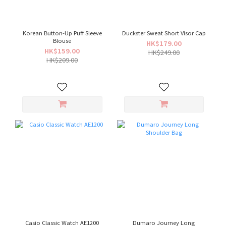
Korean Button-Up Puff Sleeve
Duckster Sweat Short Visor Cap
Blouse
HK$179.00
HK$159.00
HK$249.00
HK$209.00
Casio Classic Watch AE1200
Dumaro Journey Long