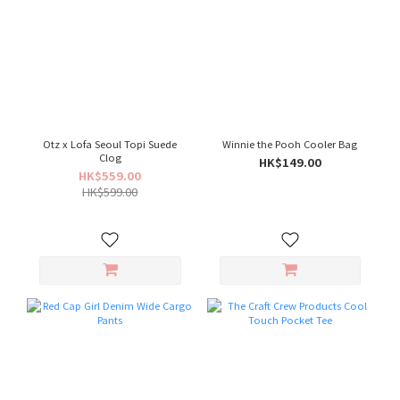
Otz x Lofa Seoul Topi Suede
Winnie the Pooh Cooler Bag
Clog
HK$149.00
HK$559.00
HK$599.00