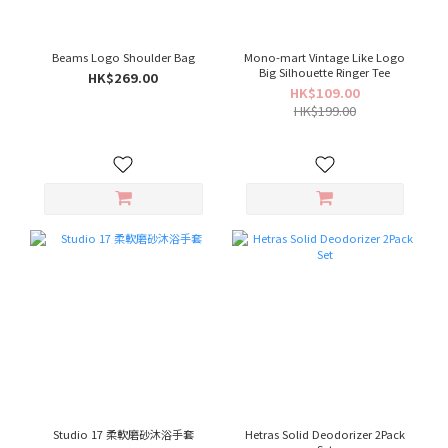
Beams Logo Shoulder Bag
Mono-mart Vintage Like Logo
Big Silhouette Ringer Tee
HK$269.00
HK$109.00
HK$199.00
Studio 17 柔軟磨砂沐浴手套
Hetras Solid Deodorizer 2Pack