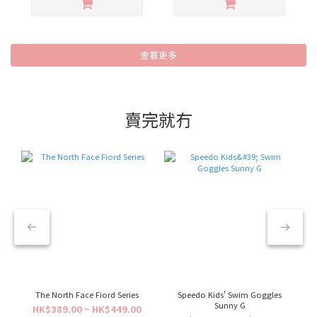
查看更多
賣完就冇
The North Face Fiord Series
Speedo Kids' Swim Goggles
Sunny G
HK$389.00 ~ HK$449.00