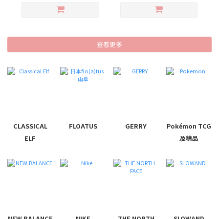
查看更多
CLASSICAL
FLOATUS
GERRY
Pokémon TCG
ELF
及精品
NEW BALANCE
NIKE
THE NORTH
SLOWAND