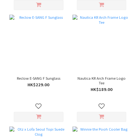
Reclow E-SANG F Sunglass
Nautica KR Arch Frame Logo
Tee
HK$229.00
HK$189.00