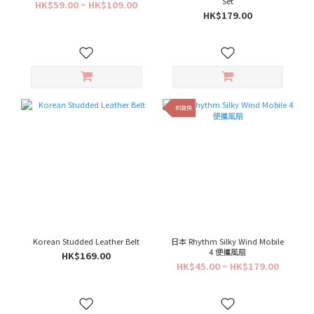
Set
HK$59.00 ~ HK$109.00
HK$179.00
到貨快
Korean Studded Leather Belt
日本 Rhythm Silky Wind Mobile
4 便攜風扇
HK$169.00
HK$45.00 ~ HK$179.00