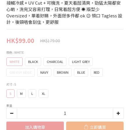
接觸冷感 + UV Cut + 可機洗，夏天着超清爽，勁猛太陽都安
心啲，洗完又容易打理，日常着超方便 ☀️ 版型少 
Oversized，單着好睇，外面搭多件都 ok 😉 領口 Tagless 設
計，後頸唔會刮住，更舒服
HK$99.00
HK$179.00
顏色
: WHITE
WHITE
BLACK
CHARCOAL
LIGHT GREY
GREYISH BEIGE
NAVY
BROWN
BLUE
RED
尺寸
: S
S
M
L
XL
數量
加入購物車
立即購買