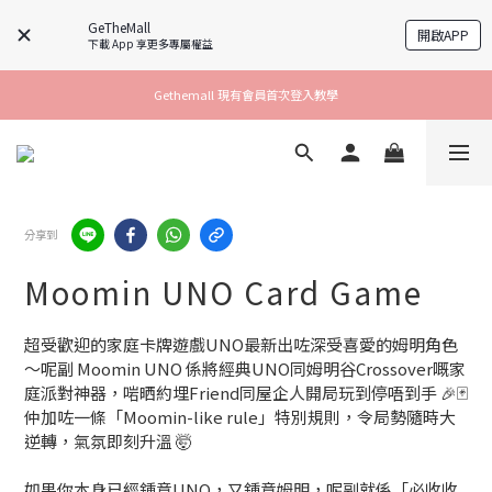
GeTheMall
開啟APP
下載 App 享更多專屬權益
Gethemall 現有會員首次登入教學
分享到
Moomin UNO Card Game
超受歡迎的家庭卡牌遊戲UNO最新出咗深受喜愛的姆明角色
～呢副 Moomin UNO 係將經典UNO同姆明谷Crossover嘅家
庭派對神器，啱晒約埋Friend同屋企人開局玩到停唔到手 🎉🃏
仲加咗一條「Moomin-like rule」特別規則，令局勢隨時大
逆轉，氣氛即刻升溫 🤯
如果你本身已經鍾意UNO，又鍾意姆明，呢副就係「必收收