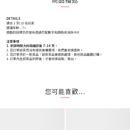
DETAILS
適合 2 到 10 名玩家
建議年齡：7+
遊戲的目標仍然是先透過匹配數字和顏色來消除卡片
注意事項
1.
到貨時間大約為確認後 7-14 天
。
2. 若訂單缺貨而沒有提供後備選項，我們會安排退款。
3. 若訂單多於一款貨品，缺貨貨品會退款處理，其他貨品繼續訂購。
4. 訂單內全部貨品到齊後，才會安排自取／寄出。
您可能喜歡...