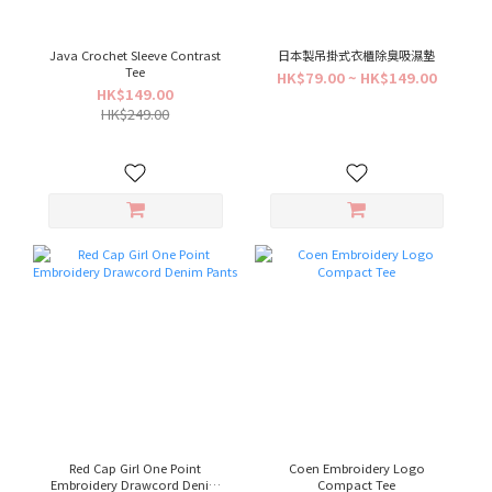
Java Crochet Sleeve Contrast
日本製吊掛式衣櫃除臭吸濕墊
Tee
HK$79.00 ~ HK$149.00
HK$149.00
HK$249.00
Red Cap Girl One Point
Coen Embroidery Logo
Embroidery Drawcord Denim
Compact Tee