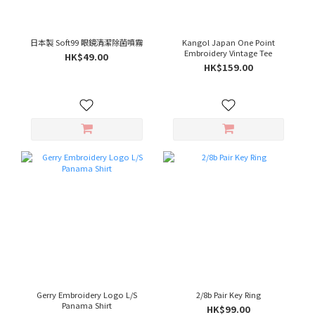
日本製 Soft99 眼鏡清潔除菌噴霧
Kangol Japan One Point
Embroidery Vintage Tee
HK$49.00
HK$159.00
Gerry Embroidery Logo L/S
2/8b Pair Key Ring
Panama Shirt
HK$99.00