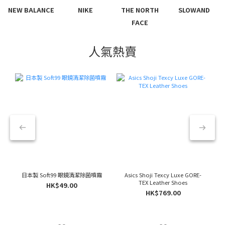
NEW BALANCE
NIKE
THE NORTH
SLOWAND
FACE
人氣熱賣
日本製 Soft99 眼鏡清潔除菌噴霧
Asics Shoji Texcy Luxe GORE-
TEX Leather Shoes
HK$49.00
HK$769.00