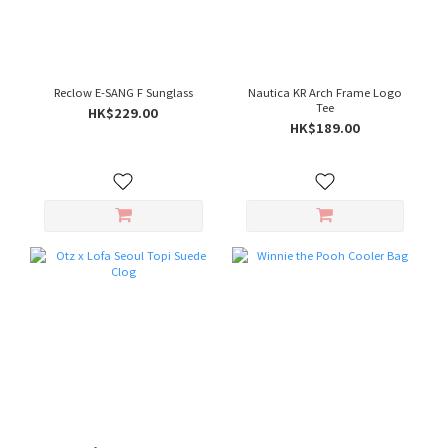
Reclow E-SANG F Sunglass
Nautica KR Arch Frame Logo
Tee
HK$229.00
HK$189.00