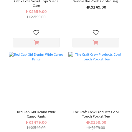
Otz x Lofa Seoul Topi Suede
Winnie the Pooh Cooler Bag
Clog
HK$149.00
HK$559.00
HK$599.00
Red Cap Girl Denim Wide
The Craft Crew Products Cool
Cargo Pants
Touch Pocket Tee
HK$479.00
HK$159.00
HK$549.00
HK$179.00