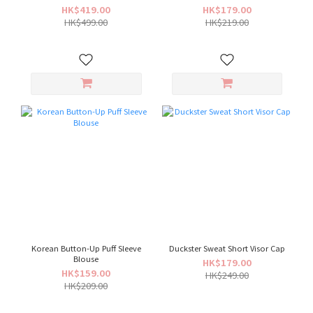
Pants
HK$419.00
HK$179.00
HK$499.00
HK$219.00
Korean Button-Up Puff Sleeve
Duckster Sweat Short Visor Cap
Blouse
HK$179.00
HK$159.00
HK$249.00
HK$209.00