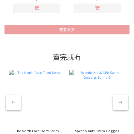
查看更多
賣完就冇
The North Face Fiord Series
Speedo Kids' Swim Goggles