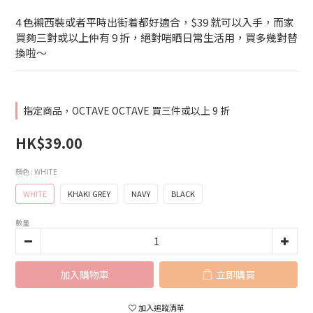
4 色襯西裝或者平時出街着都好適合，$39 就可以入手，而家
買夠三對或以上仲有 9 折，絕對啱晒日常生活用，買多幾對替
換啦～
指定商品，OCTAVE OCTAVE 買三件或以上 9 折
HK$39.00
顏色
: WHITE
WHITE
KHAKI GREY
NAVY
BLACK
數量
加入購物車
立即購買
加入追蹤清單