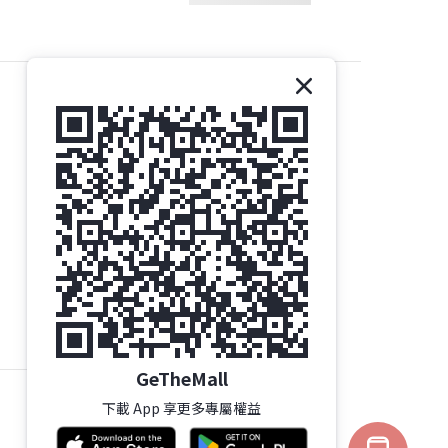
聯絡我們
Gethemall (HK) Ltd
電話 | +852-35719437
電郵 |
order@gtm.hk
Whatsapp |
+852-63006144
/
+852-98285740
Whatsapp 星期一至六 辦公時間 - 10:00至16:30
按此了解 旺角總店地址及營業時間
星期三 及 公眾假期 - 休息
GeTheMall
下載 App 享更多專屬權益