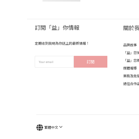
訂閱「益」你情報
關於
定期收到我哋為你送上的最新情報！
品牌故事
「益」您
「益」您
訂閱
媒體報導
業務及批
過往合作
繁體中文