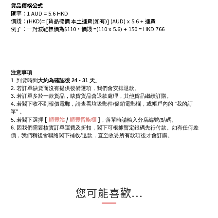
貨品價格公式
匯率：1 AUD = 5.6 HKD
價錢：(HKD)= [貨品標價 本土運費(如有)] (AUD) x 5.6 + 運費
例子：一對波鞋標價為$110，價錢 =(110 x 5.6) + 150 = HKD 766
注意事項
1. 到貨時間
大約為確認後 24 - 31 天
。
2. 若訂單缺貨而沒有提供後備選項，我們會安排退款。
3. 若訂單多於一款貨品，缺貨貨品會退款處理，其他貨品繼續訂購。
4. 若閣下收不到報價電郵，請查看垃圾郵件/促銷電郵欄，或帳戶內的 "我的訂
單" 。
[
順豐站
/
順豐智能櫃
]
5. 若閣下選擇
，落單時請輸入分店編號/點碼。
6. 因我們需要核實訂單運費及折扣，閣下可根據暫定銀碼先行付款。如有任何差
價，我們稍後會聯絡閣下補收/退款，直至收妥所有款項後才會訂購。
您可能喜歡...