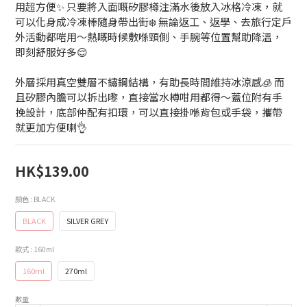
用超方便✨ 只要將入面嘅矽膠樽注滿水後放入冰格冷凍，就
可以化身成冷凍棒隨身帶出街❄️ 無論返工、返學、去旅行定戶
外活動都啱用～熱嘅時候敷喺頸側、手腕等位置幫助降溫，
即刻舒服好多😌
外層採用真空雙層不鏽鋼結構，有助長時間維持冰涼感🧊 而
且矽膠內膽可以拆出嚟，直接當水樽咁用都得～蓋位附有手
挽設計，底部仲配有扣環，可以直接掛喺背包或手袋，攜帶
就更加方便喇👌
HK$139.00
顏色
: BLACK
BLACK
SILVER GREY
款式
: 160ml
160ml
270ml
數量