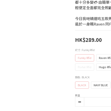
都十分多變💳 由簡
輕便定全面都完全照顧
今日我哋精選咗五款
能於一身嘅Raven 同F
HK$289.00
尺寸
: Funky Rfid
Funky Rfid
Raven Rf
Porter Rfid
Hugo Rfi
顏色
: BLACK
BLACK
NAVY BLUE
數量