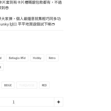
單卡片套到有卡片槽嘅銀包款都有，不過
到😎
畀大家揀，個人最鍾意就集輕巧同多功
unky 🙌🏻 平平地買返個試下喇👝
id
Bellagio Rfid
Hobby
Retro
d
BEIGE
TURQUOISE
RED