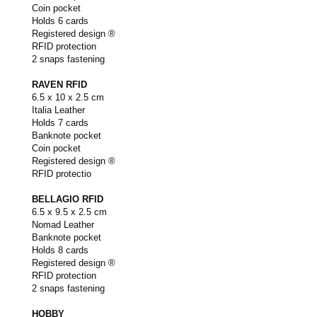
Coin pocket
Holds 6 cards
Registered design ®
RFID protection
2 snaps fastening
RAVEN RFID
6.5 x 10 x 2.5 cm
Italia Leather
Holds 7 cards
Banknote pocket
Coin pocket
Registered design ®
RFID protectio
BELLAGIO RFID
6.5 x 9.5 x 2.5 cm
Nomad Leather
Banknote pocket
Holds 8 cards
Registered design ®
RFID protection
2 snaps fastening
HOBBY