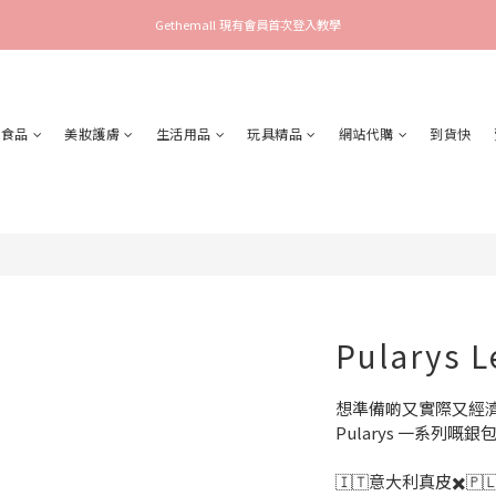
Gethemall 現有會員首次登入教學
食品
美妝護膚
生活用品
玩具精品
網站代購
到貨快
Pularys L
想準備啲又實際又經
Pularys 一系列嘅銀
🇮🇹意大利真皮✖️