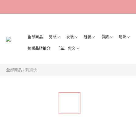
全部商品
男裝
女裝
鞋襪
袋類
配飾
精選品牌推介
「益」你文
全部商品
/
到貨快