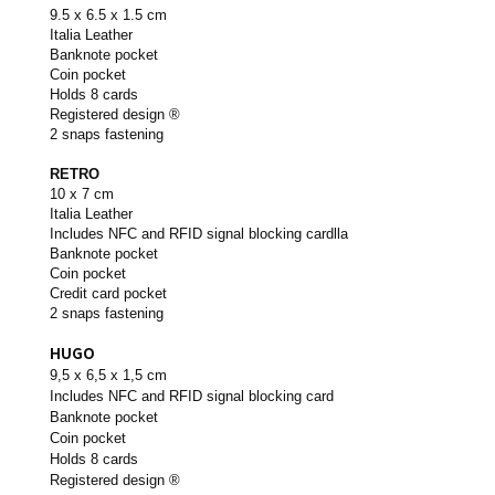
9.5 x 6.5 x 1.5 cm
Italia Leather
Banknote pocket
Coin pocket
Holds 8 cards
Registered design ®
2 snaps fastening
RETRO
10 x 7 cm
Italia Leather
Includes NFC and RFID signal blocking cardlla
Banknote pocket
Coin pocket
Credit card pocket
2 snaps fastening
HUGO
9,5 x 6,5 x 1,5 cm
Includes NFC and RFID signal blocking card
Banknote pocket
Coin pocket
Holds 8 cards
Registered design ®