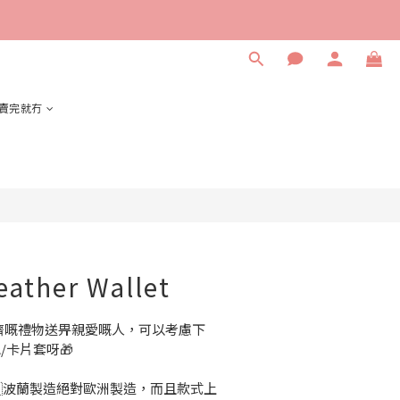
立即購買
賣完就冇
eather Wallet
濟嘅禮物送畀親愛嘅人，可以考慮下
包/卡片套呀🎁
🇵🇱波蘭製造絕對歐洲製造，而且款式上