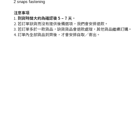
2 snaps fastening
注意事項
1.
到貨時間大約為確認後 5 – 7 天
。
2. 若訂單缺貨而沒有提供後備選項，我們會安排退款。
3. 若訂單多於一款貨品，缺貨貨品會退款處理，其他貨品繼續訂購。
4. 訂單內全部貨品到齊後，才會安排自取／寄出。