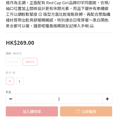
格作為主調，正面配有 Red Cap Girl品牌印字同圖案，衣領/ 
袖口位置加上間條設計更有休閒元素，而且下擺仲有索繩做
工可以調較鬆緊度 😉 版型方面比較寬鬆跌膊，再配合聚酯纖
維材質帶出乾爽舒服嘅觸感，特別適合日常穿著～黑白兩色
男女都可以著，鍾意呢種風格嘅朋友記得入手喇 🤗
HK$269.00
顏色
: WHITE
BLACK
WHITE
尺寸
: M
M
L
數量
加入購物車
立即購買