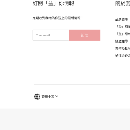
訂閱「益」你情報
關於
定期收到我哋為你送上的最新情報！
品牌故事
「益」您
「益」您
訂閱
媒體報導
業務及批
過往合作
繁體中文