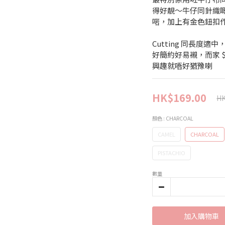
得好靚～牛仔同針織
啱，加上有金色鈕扣作
Cutting 同長度適
好簡約好易襯，而家 $1
興趣就唔好猶豫喇
HK$169.00
HK
顏色
: CHARCOAL
CAMEL
CHARCOAL
PISTACHIO
數量
加入購物車