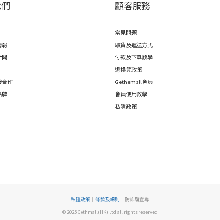
我們
顧客服務
常見問題
情報
取貨及運送方式
新聞
付款及下單教學
退換貨政策
發合作
Gethemall會員
品牌
會員使用教學
私隱政策
私隱政策
｜
條款及細則
｜防詐騙宣導
© 2025 Gethmall(HK) Ltd all rights reserved