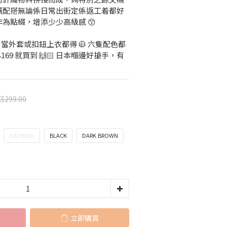
嘅配搭無論係日常出街定係返工着都好
為點綴，增添少少高級感 😙
中，當外套或扣鈕上衣都得 🧥 六隻配色都
69 就買到 🙌🏻 日本嗰邊好搶手，有
$299.00
OATMEAL
BLACK
DARK BROWN
立即購買