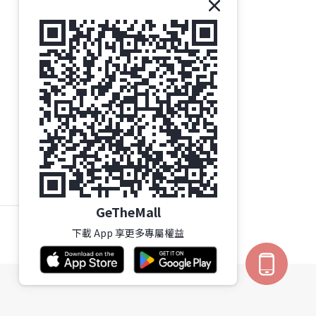
聯絡我們
Gethemall (HK) Ltd
電話 | +852-35719437
電郵 |
order@gtm.hk
Whatsapp |
+852-63006144
/
+852-98285740
Whatsapp 星期一至六 辦公時間 - 10:00至16:30
按此了解 旺角總店地址及營業時間
星期三 及 公眾假期 - 休息
GeTheMall
下載 App 享更多專屬權益