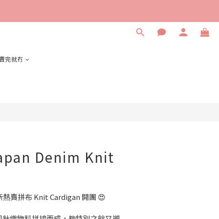
立即購買
賣完就冇
apan Denim Knit
熱賣拼布 Knit Cardigan 開團 😍
同針織物料拼接而成，夠特別之餘又襯