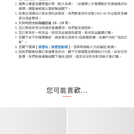
運費以實重及體積重計算（較大為準），如選擇人手報價將於到港後再評估
報價，調整後將再以電郵聯絡閣下。
如果台灣網站只寄去便利店取貨，我們將會另外收取 HKD 40 外出取貨及轉
寄台灣倉費用。
到貨時間
大約為確認後 16 - 24 天
。
若訂單缺貨而沒有提供後備選項，我們會安排退款。
若訂單多於一款貨品，缺貨貨品會退款處理，其他貨品繼續訂購。
若閣下收不到報價電郵，請查看垃圾郵件/促銷電郵欄，或帳戶內的 "我的訂
單" 。
若閣下選擇
[
順豐站
/
順豐智能櫃
]
，落單時請輸入分店編號/點碼。
因我們需要核實訂單運費及折扣，閣下可根據暫定銀碼先行付款。如有任何
差價，我們稍後會聯絡閣下補收/退款，直至收妥所有款項後才會訂購。
您可能喜歡...