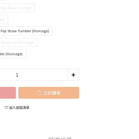
Flip Straw Tumbler
ler
 Flip Straw Tumbler (Homage)
p Straw 2.0 (Homage)
bler (Homage)
立即購買
加入追蹤清單