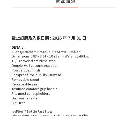
商品描述
截止訂購及入數日期 : 2026 年 7 月 31 日
DETAIL
40oz Quencher® ProTour Flip Straw Tumbler
Dimensions:5.83 x 3.94 x 10.79 in.，Weight:1.49 lbs.
18/8 recycled stainless steel
Double-wall vacuum insulation
Powdercoat finish
Leakproof ProTour Flip Straw lid
Removable spout
Replaceable seal
Textured comfort-grip handle
Fits most car cupholders
Dishwasher safe
BPA-free
IceFlow™ Bottle Fast Flow
Dimensions:4.06 x 3.66 x 11.14 in.，Weight:0.99 lbs