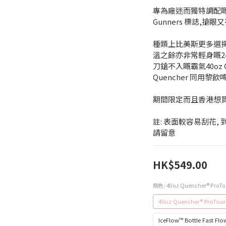
專為廠迷而獨特調配嘅專屬
Gunners 標誌,搶
種類上比美斯更多選擇
溫之餘亦非常輕身嘅24o
刀鎗不入嘅霸氣40oz Qu
Quencher 同用黎飲啤
期間限定而且香港想買
註: 表面較容易刮花,
請留意
HK$549.00
顏色
: 40oz Quencher® ProTou
40oz Quencher® ProTour 
IceFlow™ Bottle Fast Flo