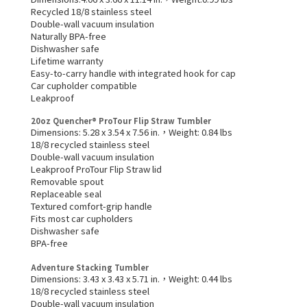
Recycled 18/8 stainless steel
Double-wall vacuum insulation
Naturally BPA-free
Dishwasher safe
Lifetime warranty
Easy-to-carry handle with integrated hook for cap
Car cupholder compatible
Leakproof
20oz Quencher® ProTour Flip Straw Tumbler
Dimensions: 5.28 x 3.54 x 7.56 in.，Weight: 0.84 lbs
18/8 recycled stainless steel
Double-wall vacuum insulation
Leakproof ProTour Flip Straw lid
Removable spout
Replaceable seal
Textured comfort-grip handle
Fits most car cupholders
Dishwasher safe
BPA-free
Adventure Stacking Tumbler
Dimensions: 3.43 x 3.43 x 5.71 in.，Weight: 0.44 lbs
18/8 recycled stainless steel
Double-wall vacuum insulation