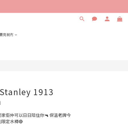
立即購買
賣完就冇
 Stanley 1913
n
家佢仲可以日日陪住你🔫 保溫老牌今
限定水樽🔴 