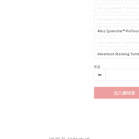
20oz Quencher® ProTour 
Adventure Stacking Tumb
40oz Quencher® ProTour
24oz IceFlow™ Bottle Fli
Adventure Stacking Tum
數量
加入購物車