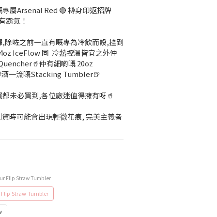
Arsenal Red 🔴 樽身印返招牌
眼又有霸氣！
,除咗之前一直有嘅專為冷飲而設,控到
z IceFlow 同  冷熱控溫皆宜之外仲
encher🥤仲有細啲嘅 20oz 
酒一流嘅Stacking Tumbler🍺
都未必買到,各位廠迷值得擁有呀🥤
 到貨時可能會出現輕微花痕, 完美主義者
r Flip Straw Tumbler
Flip Straw Tumbler
w