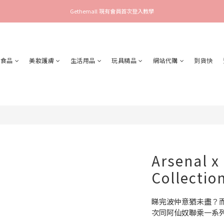
Gethemall 現有會員首次登入教學
食品
美妝護膚
生活用品
玩具精品
網站代購
到貨快
Arsenal x
Collectio
睇完波仲意猶未盡？而
次同阿仙奴聯乘一系列