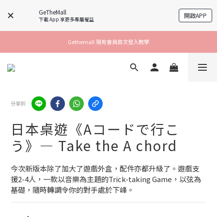
GeTheMall
開啟APP
下載 App 享更多專屬權益
Gethemall 現有會員首次登入教學
分享到
日本桌遊《Aコードで行こ
う》— Take the A chord
今次新版本除了加大了遊戲外盒，配件亦都升級了。遊戲支
援2-4人，一款以音樂為主題的Trick-taking Game，以弦為
基礎，隨時轉調令你的對手處於下峰。