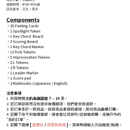
遊戲時間：約30-40分鐘
語言版本：日文／英文
Components
・35 Feeling Cards
・
1 Spotlight Token
・
1 Key Chord Board
・
3 Scoring Board
・
1 Key Chord Marker
・11
Trick Tokens
・
5 Improvisation Tokens
・
2 L Tokens
・
2 R Tokens
・
1 Leader Marker
・
1 Score pad
・
2 Rulebooks (Japanese / English)
注意事項
1. 到貨時間
。
大約為確認後 7 – 14 天
2. 若訂單缺貨而沒有提供後備選項，我們會安排退款。
3. 若訂單多於一款貨品，缺貨貨品會退款處理，其他貨品繼續訂購。
4. 若閣下收不到報價電郵，請查看垃圾郵件/促銷電郵欄，或帳戶內的
"我的訂單" 。
5. 若閣下選擇
[
/
順豐智能櫃
]
，落單時請輸入分店編號/點碼。
順豐站