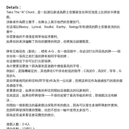
Details：
Take The “A” Chord，是一款讓玩家成為爵士音樂家並在和弦強度上比拼的卡牌遊
戲。
演奏者作為爵士樂手，在舞台上展示他們的音樂技巧。
在這場以Bluesy、Lyrical、Soulful、Earthy、Swingy等有感情的爵士音樂表演的比
賽中，
你需要做的不僅僅是簡單地追求勝利。
如果你的表演偏離了與你的樂隊的和諧，你將無法娛樂觀眾。
牌有五種花色（顏色），標有 A-G，在一個花樣中，你必須打出同花色的牌——除
非你有一張與之前打過的牌有相同字母的牌，
在這種情況下你可以打出那張牌。
為什麼要這麼做？因為最初是遊戲中價值最高的字母，
例如C，是隨機確定的，其他牌在C中排名較低的順序：C高於D，高於E，等等，G
高於A。
當你彈奏相同的和弦時(即字母)作為另一位玩家，您將該和弦作為後續技巧的新的最
高價值字母。
更重要的是，如果你演奏的和弦與開始這個戲法的玩家相同，
也就是說，如果你即興發揮——不僅你改變了最高等級的和弦，那個戲法沒有解
決，
你開始一個新戲法的贏家戲法採取所有的戲法，因為可以發生多個即興創作實例。
您因即興發揮而獲得獎勵，但您不想在一輪中使用太多技巧，
因為從長遠來看這會花費您的積分。
遊戲人數：2-4人
適合年齡：12歲以上