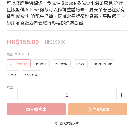
可以修飾手臂線條，令成件 Blouse 多咗少少溫柔感覺 🤍 而
且版型偏 A-Line 剪裁可以修飾整體線條，夏天單着已經好有
造型感 🍃 無論配牛仔褲、闊褲定長裙都好易襯，平時返工、
約朋友食飯或者去旅行影相都好適合 📸
HK$159.00
HK$199.00
顏色
: OFF WHITE
OFF WHITE
BLACK
BROWN
NAVY
LIGHT BLUE
RED
YELLOW
數量
加入購物車
立即購買
加入追蹤清單