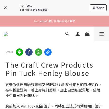
GeTheMall
開啟APP
下載 App 享更多專屬權益
Gethemall 現有會員首次登入教學
分享到
The Craft Crew Products
Pin Tuck Henley Blouse
夏天就係想着啲輕飄飄又舒服嘅衫 😌 呢件用咗印度棉製作，
布料輕盈透氣，着上身特別舒服，加上自然皺感質地，望落
仲有種日系休閒感 ✨
胸前加入 Pin Tuck 細褶設計，同時配上法式荷葉邊袖口設計