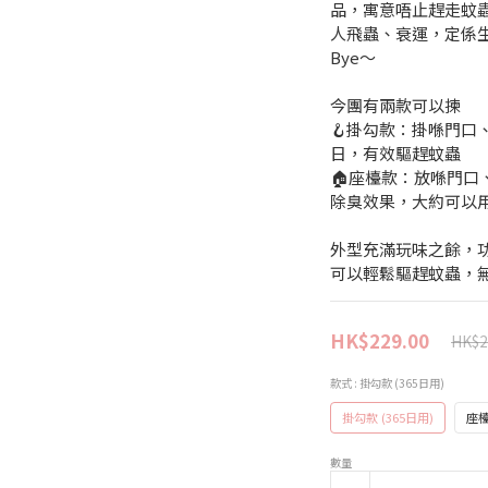
品，寓意唔止趕走蚊蟲
人飛蟲、衰運，定係生
Bye～
今團有兩款可以揀
🪝掛勾款：掛喺門口
日，有效驅趕蚊蟲
🏠座檯款：放喺門口、
除臭效果，大約可以用
外型充滿玩味之餘，功
可以輕鬆驅趕蚊蟲，
HK$229.00
HK$2
款式
: 掛勾款 (365日用)
掛勾款 (365日用)
座檯
數量