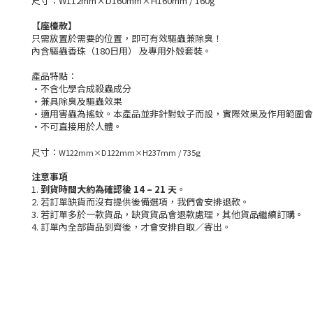
尺寸：W112mm×D160mm×H160mm / 160g
【座檯款】
只需放置於需要的位置，即可有效驅蟲兼除臭！
內含驅蟲香珠（180日用） 及專用外殼套裝。
產品特點：
·不含化學合成殺蟲成分
·兼具除臭及驅蟲效果
·適用害蟲為搖蚊。本產品並非針對蚊子而設，實際效果及作用範圍會
·不可直接用於人體。
尺寸：
W122mm×D122mm×H237mm / 735g
注意事項
1.
到貨時間大約為確認後 14 – 21 天
。
2. 若訂單缺貨而沒有提供後備選項，我們會安排退款。
3. 若訂單多於一款貨品，缺貨貨品會退款處理，其他貨品繼續訂購。
4. 訂單內全部貨品到齊後，才會安排自取／寄出。