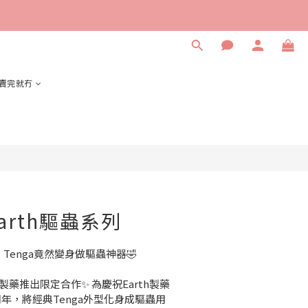
立即購買
賣完就冇
 Earth驅蟲系列
Tenga竟然變身做驅蟲神器🤣
th製藥推出限定合作✨ 為慶祝Earth製藥
20周年，將經典Tenga外型化身成驅蟲用