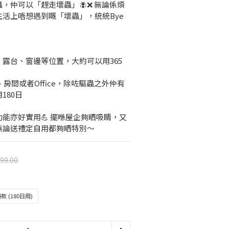
，仲可以「趕走壞蟲」🪰❌ 無論係煩
活上唔想遇到嘅「壞蟲」，統統Bye 
、露台、窗邊等位置，大約可以用365
房間或者Office，除咗驅蟲之外仲有
180日
能亦好實用💪 擺喺屋企夠晒吸睛，又
無論送禮定自用都夠晒特別～
99.00
款 (180日用)