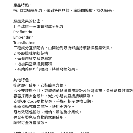
產品特點：
採用3重驅蟲配方，做到快速見效、廣範圍擴散、持久驅蟲。
驅蟲效果的秘密：
1. 全球唯一三重有效成分配方
Profluthrin
Empenthrin
Transfluthrin
三種成分互相配合，由開始到最後都能持續發揮驅蟲效果。
2. 多股纖維網狀結構
·
每條纖維交織成網狀
·
增加與空氣接觸面積
·
有助藥劑均勻擴散，持續發揮效果。
其他特色：
掛起即可使用，安裝簡單方便。
即使安裝於門口，亦能透過側邊導流設計及特殊網布，令藥劑有效擴散
容器採用安全設計，減少小朋友直接接觸藥劑。
支援QR Code更換提醒，手機可提示更換日期。
全新滑動式掛勾設計，使用更方便。
可有效驅趕搖蚊、蛾蚋、蕈蚋及小黑蚊。
適合有嬰兒及寵物的家庭使用。
藥效可全方位擴散。