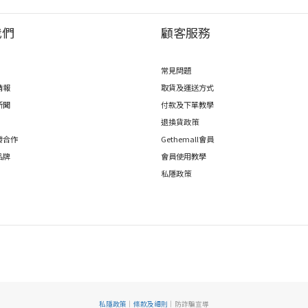
我們
顧客服務
常見問題
情報
取貨及運送方式
新聞
付款及下單教學
退換貨政策
發合作
Gethemall會員
品牌
會員使用教學
私隱政策
私隱政策
｜
條款及細則
｜防詐騙宣導