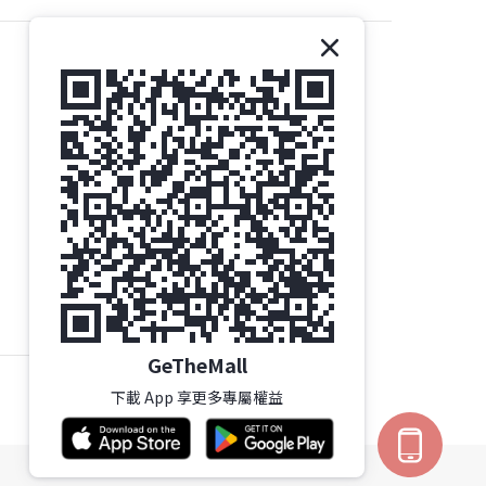
聯絡我們
Gethemall (HK) Ltd
電話 | +852-35719437
電郵 |
order@gtm.hk
Whatsapp |
+852-63006144
/
+852-98285740
Whatsapp 星期一至六 辦公時間 - 10:00至16:30
按此了解 旺角總店地址及營業時間
星期三 及 公眾假期 - 休息
GeTheMall
下載 App 享更多專屬權益