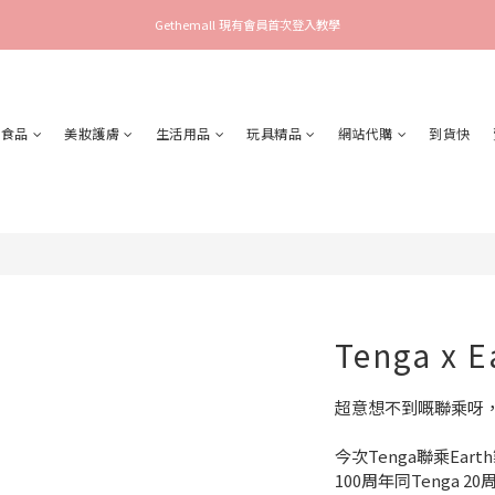
Gethemall 現有會員首次登入教學
食品
美妝護膚
生活用品
玩具精品
網站代購
到貨快
Tenga x
超意想不到嘅聯乘呀，
今次Tenga聯乘Ear
100周年同Tenga 