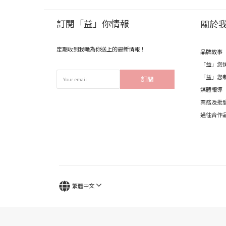
訂閱「益」你情報
關於
定期收到我哋為你送上的最新情報！
品牌故事
「益」您
「益」您
訂閱
媒體報導
業務及批
過往合作
繁體中文