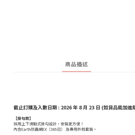
商品描述
截止訂購及入數日期 : 2026 年 8 月 23 日 (如貨
【掛勾款】
採用上下滑動式掛勾設計，安裝更方便！
內含Earth防蟲網EX（365日） 及專用外殼套裝。