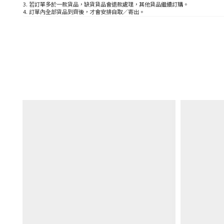
3. 若訂單多於一款貨品，缺貨貨品會退款處理，其他貨品繼續訂購。
4. 訂單內全部貨品到齊後，才會安排自取／寄出。