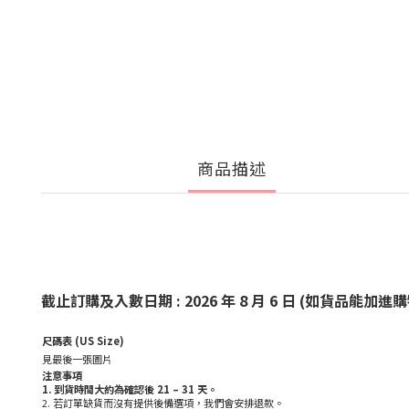
商品描述
截止訂購及入數日期 : 2026 年 8 月 6 日
(如貨品能加進購
尺碼表 (US Size)
見最後一張圖片
注意事項
1.
到貨時間大約為確認後 21 – 31 天
。
2. 若訂單缺貨而沒有提供後備選項，我們會安排退款。