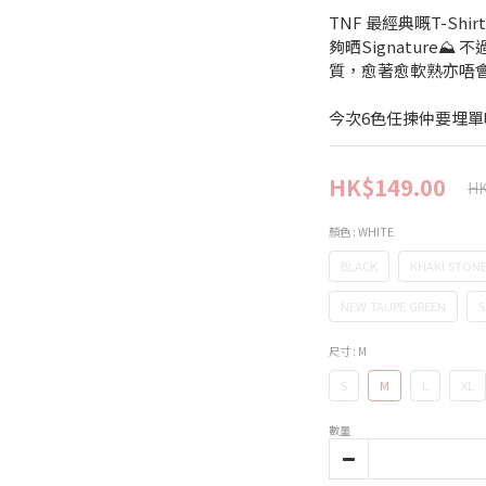
TNF 最經典嘅T-Sh
夠晒Signature
質，愈著愈軟熟亦唔會
今次6色任揀仲要埋
HK$149.00
HK
顏色
: WHITE
BLACK
KHAKI STON
NEW TAUPE GREEN
S
尺寸
: M
S
M
L
XL
數量