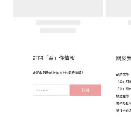
訂閱「益」你情報
關於
定期收到我哋為你送上的最新情報！
品牌故事
「益」您
「益」您
訂閱
媒體報導
業務及批
過往合作