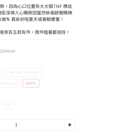
irt款，因為心口位置有大大個TNF 標誌
⛰️ 不過佢深得人心嘅原因當然係極舒服嘅棉
焗🌀 真係好啱夏天或者瞓覺著！
單唔使百五就有件，買件粗著都抵呀！
$290.00
E
MID GREY HEATHER
HADY BLUE
WHITE
XXL