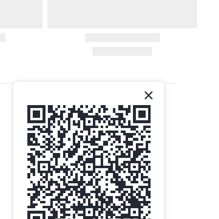
聯絡我們
Gethemall (HK) Ltd
電話 | +852-35719437
電郵 |
order@gtm.hk
Whatsapp |
+852-63006144
/
+852-98285740
Whatsapp 星期一至六 辦公時間 - 10:00至16:30
按此了解 旺角總店地址及營業時間
星期三 及 公眾假期 - 休息