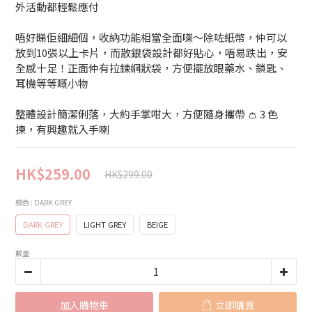
外活動都輕鬆應付
唔好睇佢細細個，收納功能相當全面㗎～除咗紙幣，仲可以
放到10張以上卡片，而散銀袋設計都好貼心，唔易跌出，安
全感十足！正面仲有拉鍊網狀袋，方便擺放眼藥水、鎖匙、
耳機等等嘅小物
整體設計簡潔俐落，大約手掌咁大，方便隨身攜帶 👛 3 色
揀，有興趣就入手喇
HK$259.00
HK$299.00
顏色
: DARK GREY
DARK GREY
LIGHT GREY
BEIGE
數量
加入購物車
立即購買