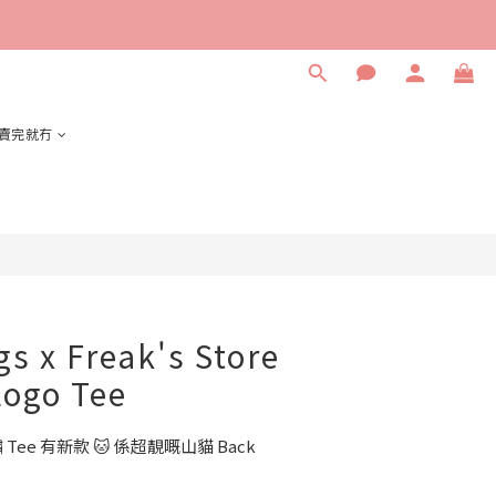
立即購買
賣完就冇
gs x Freak's Store
Logo Tee
刺繡 Tee 有新款 🐱 係超靚嘅山貓 Back 