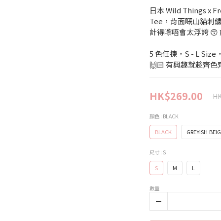
日本 Wild Things x 
Tee，背面嘅山貓刺繡
計得嚟唔會太浮誇 😙 前面
5 色任揀，S - L Si
🙌🏻 有興趣就趁齊
HK$269.00
HK
顏色
: BLACK
BLACK
GREYISH BEI
尺寸
: S
S
M
L
數量