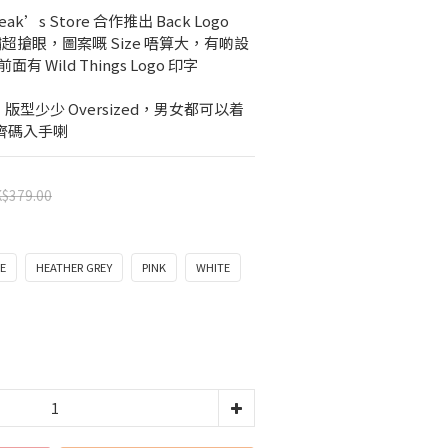
Freak’s Store 合作推出 Back Logo 
超搶眼，圖案嘅 Size 唔算大，有啲設
有 Wild Things Logo 印字
ze，版型少少 Oversized，男女都可以着 
色齊碼入手喇
$379.00
GE
HEATHER GREY
PINK
WHITE